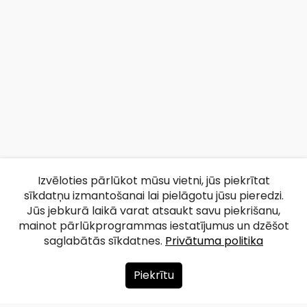
Izvēloties pārlūkot mūsu vietni, jūs piekrītat
sīkdatņu izmantošanai lai pielāgotu jūsu pieredzi.
Jūs jebkurā laikā varat atsaukt savu piekrišanu,
mainot pārlūkprogrammas iestatījumus un dzēšot
saglabātās sīkdatnes.
Privātuma politika
Piekrītu
Par mums