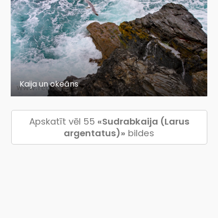
Kaija un okeāns
Apskatīt vēl 55
«Sudrabkaija (Larus
argentatus)»
bildes