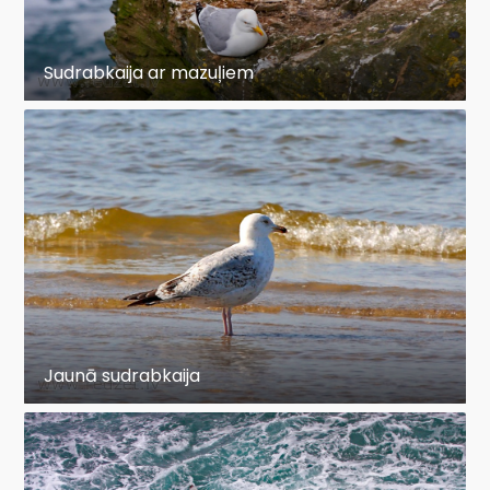
Sudrabkaija ar mazuļiem
Jaunā sudrabkaija