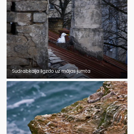
Sudrabkaija ligzdo uz mājas jumta