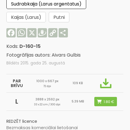
Sudrabkaija (Larus argentatus)
Kaijas (Larus)
Putni
Facebook
WhatsApp
X
Draugiem
Copy
Share
Link
Kods:
D-160-15
Fotogrāfijas autors: Aivars Gulbis
Bildēts 2015. gada 25. augustā
PAR
1000 x 667 px
109 KB
BRĪVU
72 dpi
3888 x 2592 px
L
5.39 MB
33 x 22 cm / 300 dpi
REDZĒT licence
Bezmaksas komerciālai lietošanai