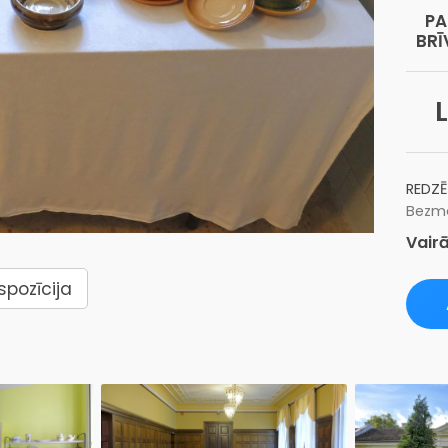
PA
BRĪ
REDZĒ
Bezma
Vairā
spozīcija