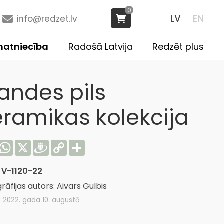
0
LV
EN
info@redzet.lv
atniecība
Radošā Latvija
Redzēt plus
vandes pils
eramikas kolekcija
acebook
WhatsApp
X
Draugiem
Copy
Share
Link
:
V-1120-22
rāfijas autors: Aivars Gulbis
s 2022. gada 10. augustā