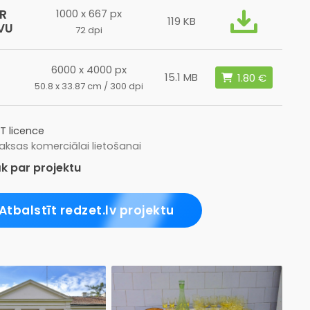
R
1000 x 667 px
119 KB
VU
72 dpi
6000 x 4000 px
L
15.1 MB
50.8 x 33.87 cm / 300 dpi
T licence
ksas komerciālai lietošanai
k par projektu
Atbalstīt redzet.lv projektu