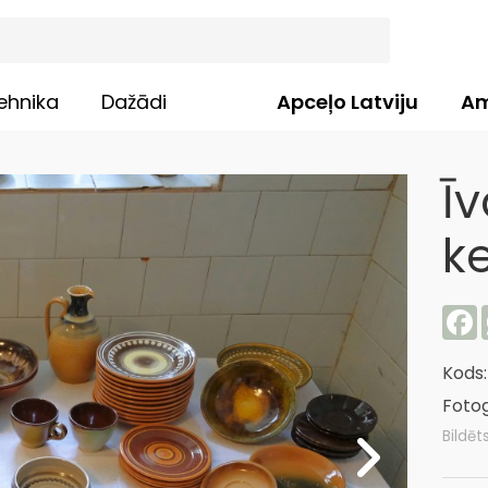
ehnika
Dažādi
Apceļo Latviju
Am
Ī
k
F
Kods
Fotog
Bildēt