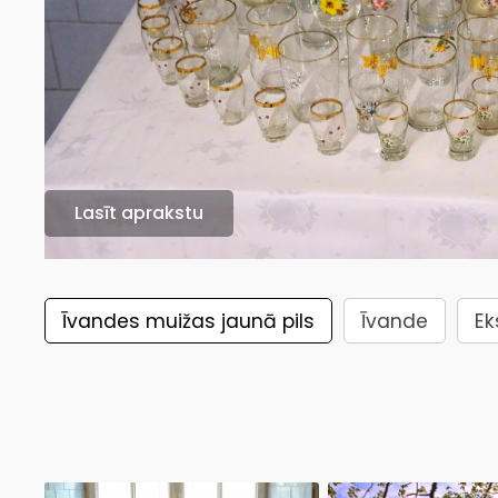
Lasīt aprakstu
Īvandes muižas jaunā pils
Īvande
Ek