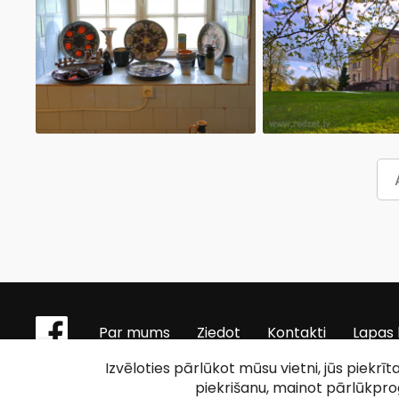
Par mums
Ziedot
Kontakti
Lapas 
Izvēloties pārlūkot mūsu vietni, jūs piekrī
piekrišanu, mainot pārlūkpr