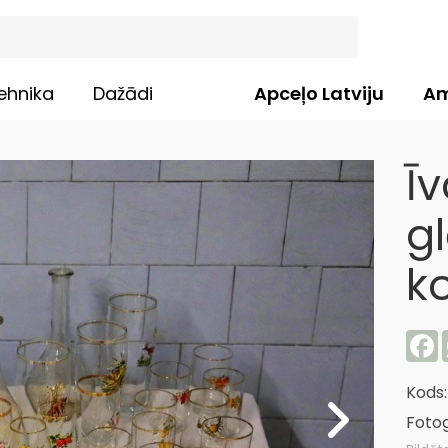
ehnika
Dažādi
Apceļo Latviju
Am
Īv
g
ko
F
Kods
Fotog