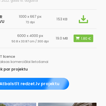
s 2022. gada 10. augustā
R
1000 x 667 px
153 KB
VU
72 dpi
6000 x 4000 px
19.0 MB
50.8 x 33.87 cm / 300 dpi
T licence
ksas komerciālai lietošanai
k par projektu
Atbalstīt redzet.lv projektu