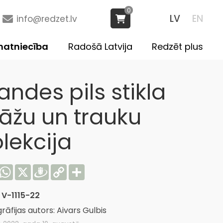
0
LV
EN
info@redzet.lv
atniecība
Radošā Latvija
Redzēt plus
andes pils stikla
lāžu un trauku
lekcija
acebook
WhatsApp
X
Draugiem
Copy
Share
Link
:
V-1115-22
rāfijas autors: Aivars Gulbis