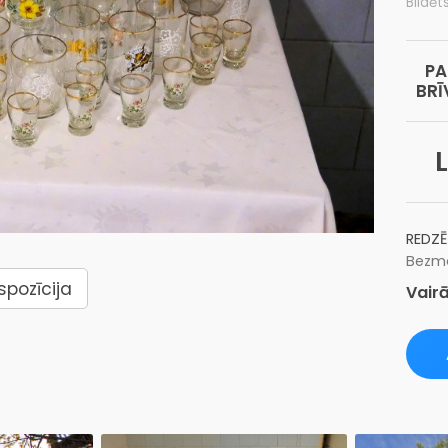
Bildēt
PA
BRĪ
L
REDZĒ
Bezma
spozīcija
Vairā