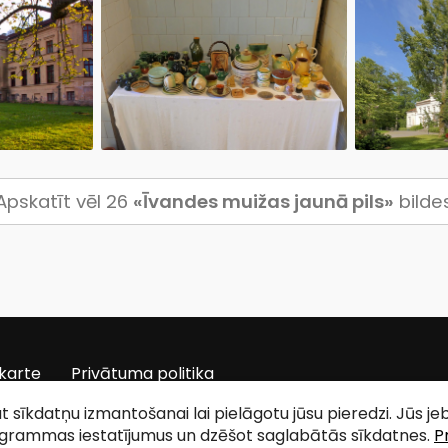
Apskatīt vēl 26
«Īvandes muižas jaunā pils»
bilde
karte
Privātuma politika
tat sīkdatņu izmantošanai lai pielāgotu jūsu pieredzi. Jūs j
ogrammas iestatījumus un dzēšot saglabātās sīkdatnes.
P