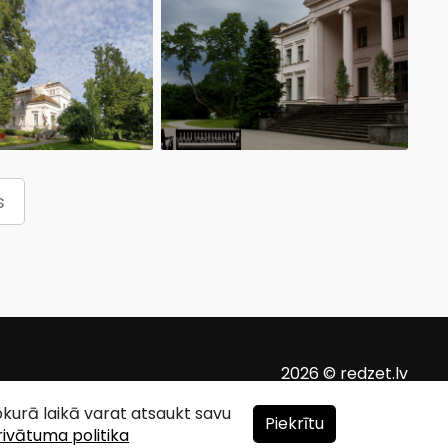
s
2026 © redzet.lv
ebkurā laikā varat atsaukt savu
Piekrītu
rivātuma politika