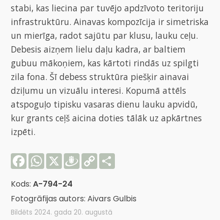
stabi, kas liecina par tuvējo apdzīvoto teritoriju
infrastruktūru. Ainavas kompozīcija ir simetriska
un mierīga, radot sajūtu par klusu, lauku ceļu.
Debesis aizņem lielu daļu kadra, ar baltiem
gubuu mākoņiem, kas kārtoti rindās uz spilgti
zila fona. Šī debess struktūra piešķir ainavai
dziļumu un vizuālu interesi. Kopumā attēls
atspoguļo tipisku vasaras dienu lauku apvidū,
kur grants ceļš aicina doties tālāk uz apkārtnes
izpēti.
Facebook
WhatsApp
X
Draugiem
Copy
Share
Link
Kods:
A-794-24
Fotogrāfijas autors: Aivars Gulbis
Bildēts 2024. gada 20. augustā