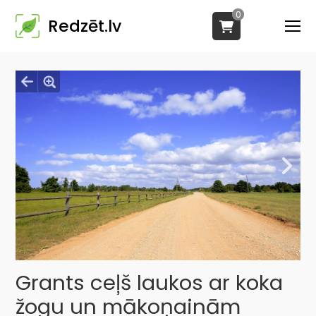
0
Redzēt.lv
Grants ceļš laukos ar koka
žogu un mākoņainām