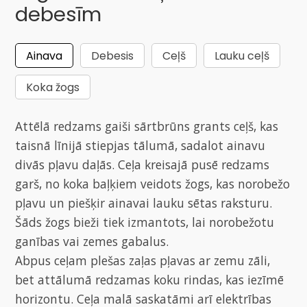
debesīm
Ainava
Debesis
Ceļš
Lauku ceļš
Koka žogs
Attēlā redzams gaiši sārtbrūns grants ceļš, kas
taisnā līnijā stiepjas tālumā, sadalot ainavu
divās pļavu daļās. Ceļa kreisajā pusē redzams
garš, no koka baļķiem veidots žogs, kas norobežo
pļavu un piešķir ainavai lauku sētas raksturu.
Šāds žogs bieži tiek izmantots, lai norobežotu
ganības vai zemes gabalus.
Abpus ceļam plešas zaļas pļavas ar zemu zāli,
bet attālumā redzamas koku rindas, kas iezīmē
horizontu. Ceļa malā saskatāmi arī elektrības