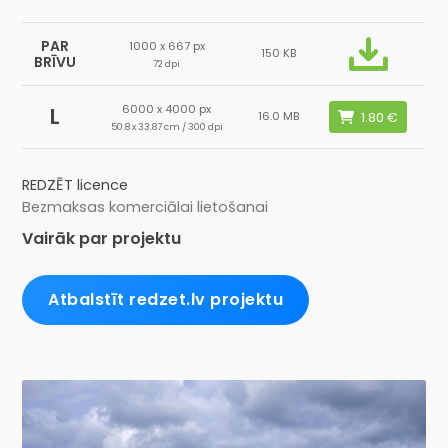
PAR
1000 x 667 px
150 KB
BRĪVU
72 dpi
6000 x 4000 px
L
16.0 MB
50.8 x 33.87 cm / 300 dpi
REDZĒT licence
Bezmaksas komerciālai lietošanai
Vairāk par projektu
Atbalstīt redzet.lv projektu