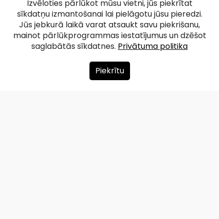
Izvēloties pārlūkot mūsu vietni, jūs piekrītat
sīkdatņu izmantošanai lai pielāgotu jūsu pieredzi.
Jūs jebkurā laikā varat atsaukt savu piekrišanu,
mainot pārlūkprogrammas iestatījumus un dzēšot
saglabātās sīkdatnes.
Privātuma politika
Piekrītu
Par mums
Ziedot
Kontakti
Lapas karte
Privātuma politika
info@redzet.lv
2026 © redzet.lv