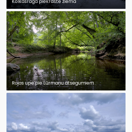
Kolkasraga piekraste ziemā
Rojas upe pie Lūrmaņu atsegumiem