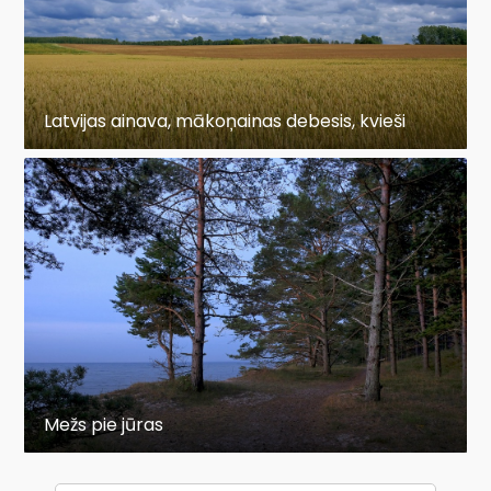
Latvijas ainava, mākoņainas debesis, kvieši
Mežs pie jūras