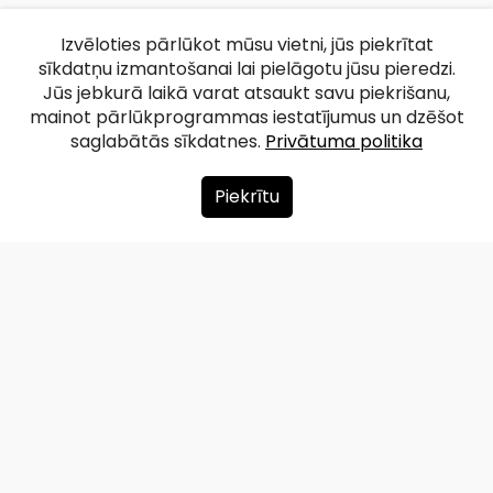
Izvēloties pārlūkot mūsu vietni, jūs piekrītat
sīkdatņu izmantošanai lai pielāgotu jūsu pieredzi.
Jūs jebkurā laikā varat atsaukt savu piekrišanu,
mainot pārlūkprogrammas iestatījumus un dzēšot
saglabātās sīkdatnes.
Privātuma politika
Piekrītu
Par mums
Ziedot
Kontakti
Lapas karte
Privātuma politika
info@redzet.lv