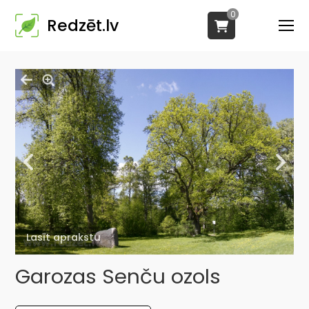
0
Redzēt.lv
Lasīt aprakstu
Garozas Senču ozols