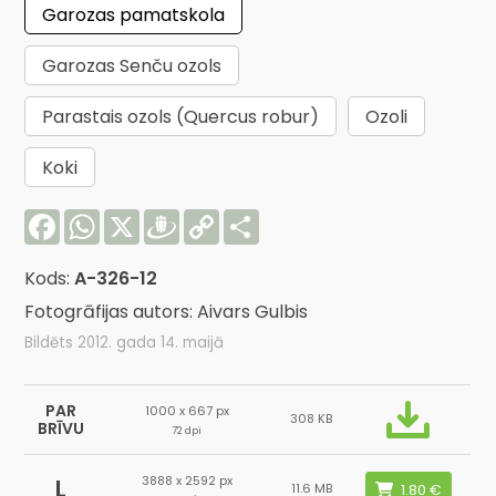
Garozas pamatskola
Garozas Senču ozols
Parastais ozols (Quercus robur)
Ozoli
Koki
Facebook
WhatsApp
X
Draugiem
Copy
Share
Link
Kods:
A-326-12
Fotogrāfijas autors: Aivars Gulbis
Bildēts 2012. gada 14. maijā
PAR
1000 x 667 px
308 KB
BRĪVU
72 dpi
3888 x 2592 px
L
11.6 MB