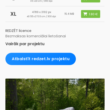
33 x 22 cm / 300 dpi
4789 x 3192 px
XL
15.4 MB
40.55 x 27.03 cm / 300 dpi
REDZĒT licence
Bezmaksas komerciālai lietošanai
Vairāk par projektu
Atbalstīt redzet.lv projektu