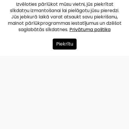
Izvēloties pārlūkot mūsu vietni, jūs piekrītat
sīkdatņu izmantošanai lai pielāgotu jūsu pieredzi.
Jūs jebkurā laikā varat atsaukt savu piekrišanu,
mainot pārlūkprogrammas iestatījumus un dzēšot
saglabātās sīkdatnes.
Privātuma politika
Piekrītu
Par mums
Ziedot
Kontakti
Lapas karte
Privātuma politika
info@redzet.lv