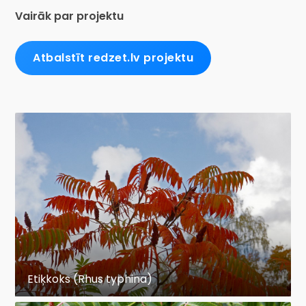
Vairāk par projektu
Atbalstīt redzet.lv projektu
Etiķkoks (Rhus typhina)