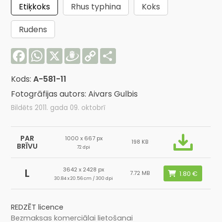
Etiķkoks
Rhus typhina
Koks
Rudens
Facebook
WhatsApp
X
Draugiem
Copy
Share
Link
Kods:
A-581-11
Fotogrāfijas autors: Aivars Gulbis
Bildēts 2011. gada 09. oktobrī
PAR
1000 x 667 px
198 KB
BRĪVU
72 dpi
3642 x 2428 px
L
7.72 MB
30.84 x 20.56 cm / 300 dpi
REDZĒT licence
Bezmaksas komerciālai lietošanai