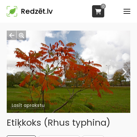
0
Redzēt.lv
Lasīt aprakstu
Etiķkoks (Rhus typhina)