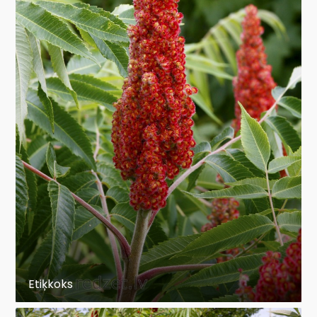
Etiķkoks