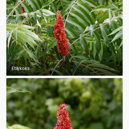
Etiķkoks