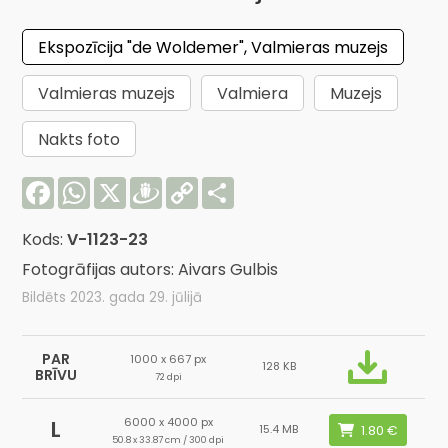
Ekspozīcija "de Woldemer", Valmieras muzejs
Valmieras muzejs
Valmiera
Muzejs
Nakts foto
Facebook
WhatsApp
X
Draugiem
Copy
Share
Link
Kods:
V-1123-23
Fotogrāfijas autors: Aivars Gulbis
Bildēts 2023. gada 29. jūlijā
PAR
1000 x 667 px
128 KB
BRĪVU
72 dpi
6000 x 4000 px
L
15.4 MB
50.8 x 33.87 cm / 300 dpi