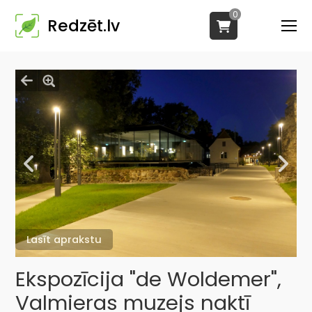
0
Redzēt.lv
Lasīt aprakstu
Ekspozīcija "de Woldemer",
Valmieras muzejs naktī