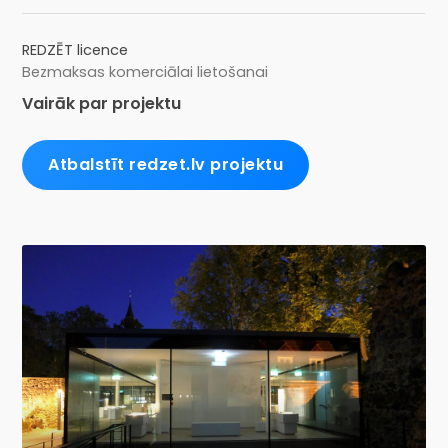
REDZĒT licence
Bezmaksas komerciālai lietošanai
Vairāk par projektu
Atbalstīt redzet.lv projektu