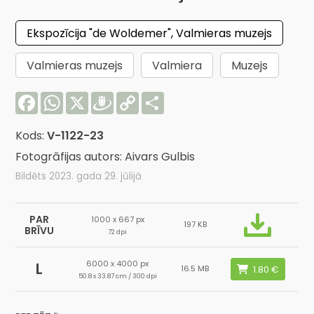
Ekspozīcija "de Woldemer", Valmieras muzejs
Valmieras muzejs
Valmiera
Muzejs
Facebook
WhatsApp
X
Draugiem
Copy
Share
Link
Kods:
V-1122-23
Fotogrāfijas autors: Aivars Gulbis
Bildēts 2023. gada 29. jūlijā
PAR
1000 x 667 px
197 KB
BRĪVU
72 dpi
6000 x 4000 px
L
16.5 MB
50.8 x 33.87 cm / 300 dpi