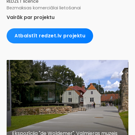
REDZĒT licence
Bezmaksas komerciālai lietošanai
Vairāk par projektu
Atbalstīt redzet.lv projektu
Ekspozīcija "de Woldemer", Valmieras muzejs