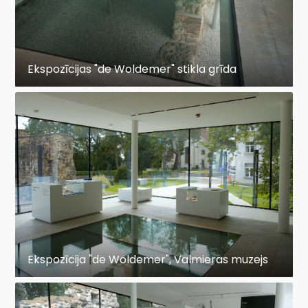
Ekspozīcijas "de Woldemer" stikla grīda
Ekspozīcija "de Woldemer", Valmieras muzejs