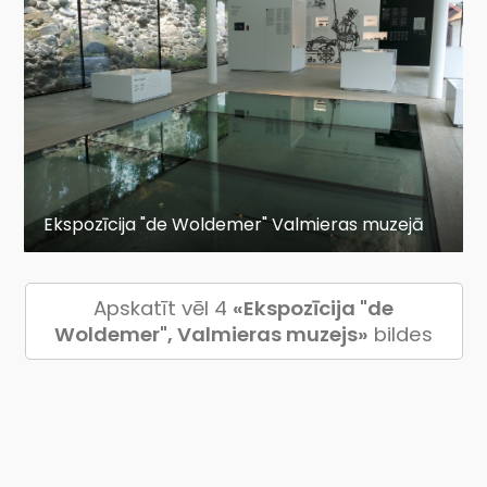
Ekspozīcija "de Woldemer" Valmieras muzejā
Apskatīt vēl 4
«Ekspozīcija "de
Woldemer", Valmieras muzejs»
bildes