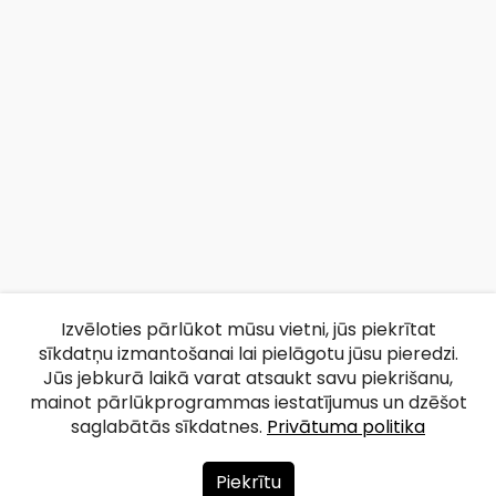
Izvēloties pārlūkot mūsu vietni, jūs piekrītat
sīkdatņu izmantošanai lai pielāgotu jūsu pieredzi.
Jūs jebkurā laikā varat atsaukt savu piekrišanu,
mainot pārlūkprogrammas iestatījumus un dzēšot
saglabātās sīkdatnes.
Privātuma politika
Piekrītu