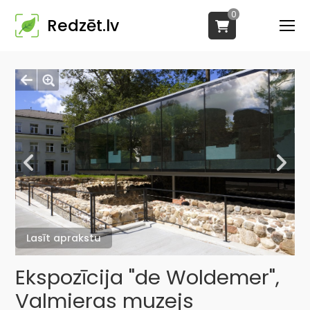
0
Redzēt.lv
Lasīt aprakstu
Ekspozīcija "de Woldemer",
Valmieras muzejs