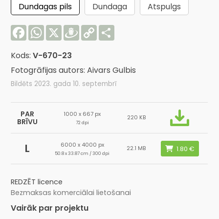
Dundagas pils
Dundaga
Atspulgs
Facebook
WhatsApp
X
Draugiem
Copy
Share
Link
Kods:
V-670-23
Fotogrāfijas autors: Aivars Gulbis
Bildēts 2023. gada 10. septembrī
PAR
1000 x 667 px
220 KB
BRĪVU
72 dpi
6000 x 4000 px
L
22.1 MB
50.8 x 33.87 cm / 300 dpi
REDZĒT licence
Bezmaksas komerciālai lietošanai
Vairāk par projektu