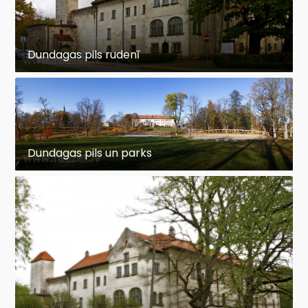
Dundagas pils rudenī
Dundagas pils un parks