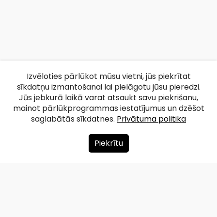
Izvēloties pārlūkot mūsu vietni, jūs piekrītat
sīkdatņu izmantošanai lai pielāgotu jūsu pieredzi.
Jūs jebkurā laikā varat atsaukt savu piekrišanu,
mainot pārlūkprogrammas iestatījumus un dzēšot
saglabātās sīkdatnes.
Privātuma politika
Piekrītu
Par mums
Ziedot
Kontakti
Lapas karte