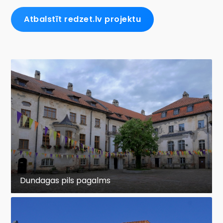
Atbalstīt redzet.lv projektu
Dundagas pils pagalms