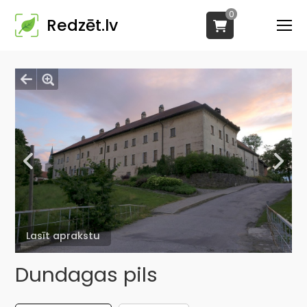
0
Redzēt.lv
Lasīt aprakstu
Dundagas pils