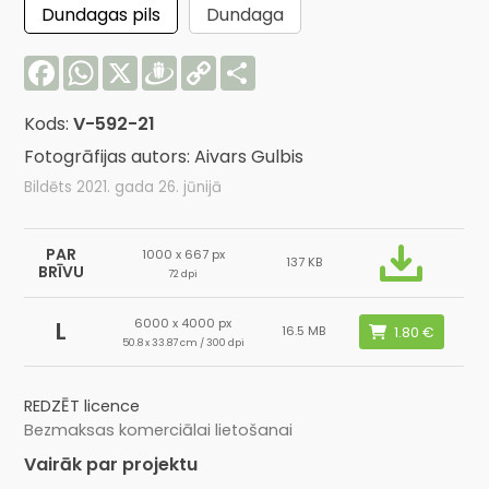
Dundagas pils
Dundaga
Facebook
WhatsApp
X
Draugiem
Copy
Share
Link
Kods:
V-592-21
Fotogrāfijas autors: Aivars Gulbis
Bildēts 2021. gada 26. jūnijā
PAR
1000 x 667 px
137 KB
BRĪVU
72 dpi
6000 x 4000 px
L
16.5 MB
50.8 x 33.87 cm / 300 dpi
REDZĒT licence
Bezmaksas komerciālai lietošanai
Vairāk par projektu