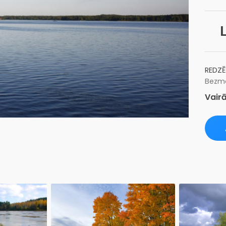
REDZĒ
Bezma
Vairā