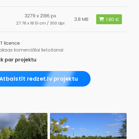
3279 x 2186 px
L
3.8 MB
27.76 x 18.51 cm / 300 dpi
T licence
ksas komerciālai lietošanai
k par projektu
Atbalstīt redzet.lv projektu