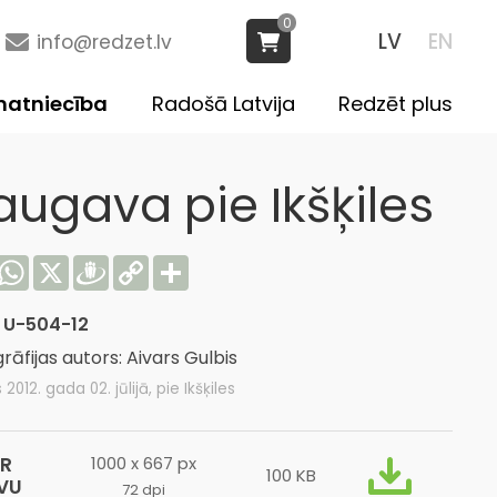
0
LV
EN
info@redzet.lv
atniecība
Radošā Latvija
Redzēt plus
augava pie Ikšķiles
acebook
WhatsApp
X
Draugiem
Copy
Share
Link
:
U-504-12
rāfijas autors: Aivars Gulbis
 2012. gada 02. jūlijā, pie Ikšķiles
R
1000 x 667 px
100 KB
VU
72 dpi