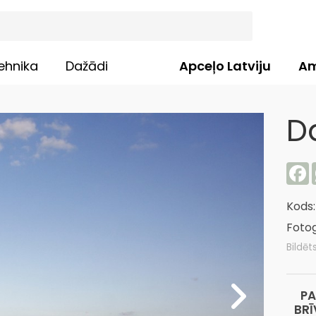
ehnika
Dažādi
Apceļo Latviju
Am
D
F
Kods
Fotog
Bildēts
PA
BRĪ