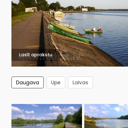
Lasīt aprakstu
Daugava
Upe
Laivas