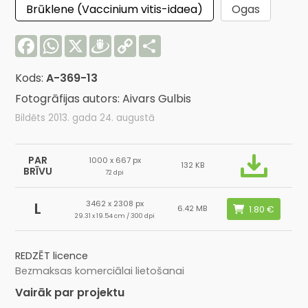
Brūklene (Vaccinium vitis-idaea)
Ogas
Facebook
WhatsApp
X
Draugiem
Copy
Share
Link
Kods:
A-369-13
Fotogrāfijas autors: Aivars Gulbis
Bildēts 2013. gada 24. augustā
PAR
1000 x 667 px
132 KB
BRĪVU
72 dpi
3462 x 2308 px
L
6.42 MB
29.31 x 19.54 cm / 300 dpi
REDZĒT licence
Bezmaksas komerciālai lietošanai
Vairāk par projektu