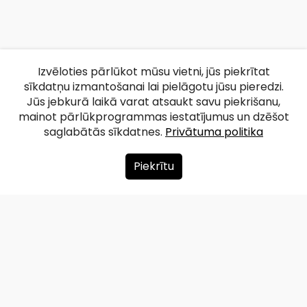
Izvēloties pārlūkot mūsu vietni, jūs piekrītat
sīkdatņu izmantošanai lai pielāgotu jūsu pieredzi.
Jūs jebkurā laikā varat atsaukt savu piekrišanu,
mainot pārlūkprogrammas iestatījumus un dzēšot
saglabātās sīkdatnes.
Privātuma politika
Piekrītu
Par mums
Ziedot
Kontakti
Lapas karte
Privātuma politika