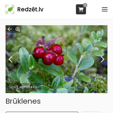
0
Redzēt.lv
Lasīt aprakstu
Brūklenes