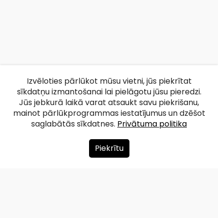
Izvēloties pārlūkot mūsu vietni, jūs piekrītat
sīkdatņu izmantošanai lai pielāgotu jūsu pieredzi.
Jūs jebkurā laikā varat atsaukt savu piekrišanu,
mainot pārlūkprogrammas iestatījumus un dzēšot
saglabātās sīkdatnes.
Privātuma politika
Piekrītu
Par mums
Ziedot
Kontakti
Lapas karte