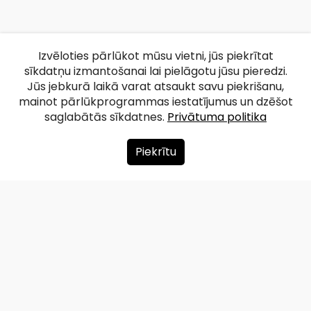
Izvēloties pārlūkot mūsu vietni, jūs piekrītat
sīkdatņu izmantošanai lai pielāgotu jūsu pieredzi.
Jūs jebkurā laikā varat atsaukt savu piekrišanu,
mainot pārlūkprogrammas iestatījumus un dzēšot
saglabātās sīkdatnes.
Privātuma politika
Piekrītu
Par mums
Ziedot
Kontakti
Lapas karte
Privātuma politika