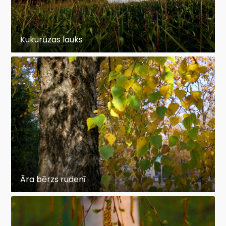
Kukurūzas lauks
Āra bērzs rudenī