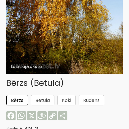
Lasīt aprakstu
Bērzs (Betula)
Bērzs
Betula
Koki
Rudens
Facebook
WhatsApp
X
Draugiem
Copy
Share
Link