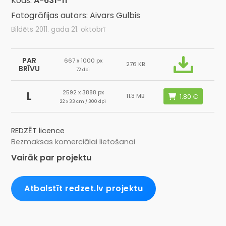
Kods:
A-631-11
Fotogrāfijas autors: Aivars Gulbis
Bildēts 2011. gada 21. oktobrī
PAR
667 x 1000 px
276 KB
BRĪVU
72 dpi
2592 x 3888 px
L
11.3 MB
22 x 33 cm / 300 dpi
REDZĒT licence
Bezmaksas komerciālai lietošanai
Vairāk par projektu
Atbalstīt redzet.lv projektu