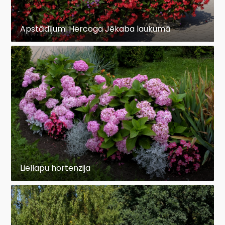
Apstādījumi Hercoga Jēkaba laukumā
Liellapu hortenzija