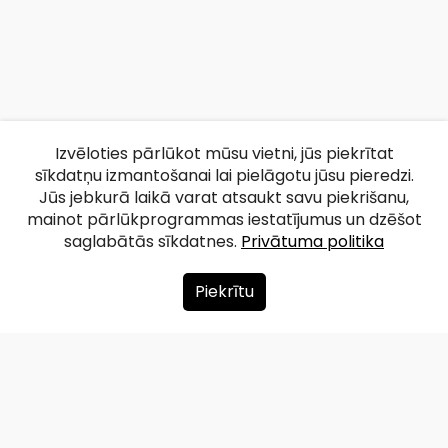
Izvēloties pārlūkot mūsu vietni, jūs piekrītat
sīkdatņu izmantošanai lai pielāgotu jūsu pieredzi.
Jūs jebkurā laikā varat atsaukt savu piekrišanu,
mainot pārlūkprogrammas iestatījumus un dzēšot
saglabātās sīkdatnes.
Privātuma politika
Piekrītu
Par mums
Ziedot
Kontakti
Lapas karte