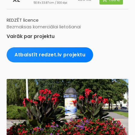
50.8 x 33.87 cm / 300 dpi
REDZĒT licence
Bezmaksas komerciālai lietošanai
Vairāk par projektu
Atbalstīt redzet.lv projektu