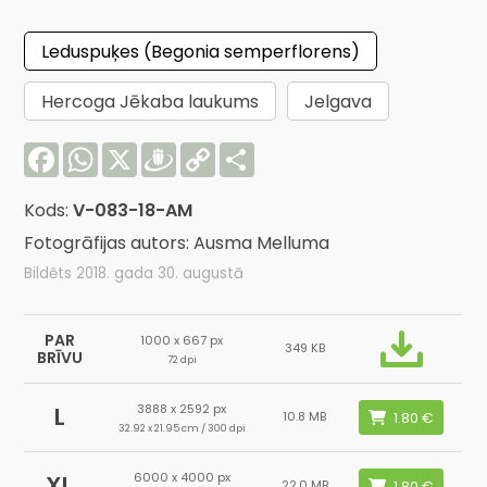
Leduspuķes (Begonia semperflorens)
Hercoga Jēkaba laukums
Jelgava
Facebook
WhatsApp
X
Draugiem
Copy
Share
Link
Kods:
V-083-18-AM
Fotogrāfijas autors: Ausma Melluma
Bildēts 2018. gada 30. augustā
PAR
1000 x 667 px
349 KB
BRĪVU
72 dpi
3888 x 2592 px
L
10.8 MB
32.92 x 21.95 cm / 300 dpi
6000 x 4000 px
XL
22.0 MB