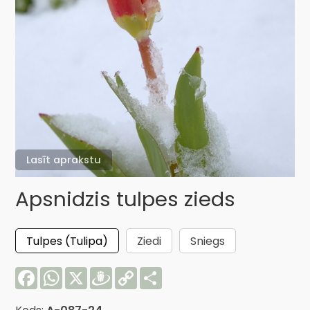
Lasīt aprakstu
Apsnidzis tulpes zieds
Tulpes (Tulipa)
Ziedi
Sniegs
Facebook
WhatsApp
X
Draugiem
Copy
Share
Link