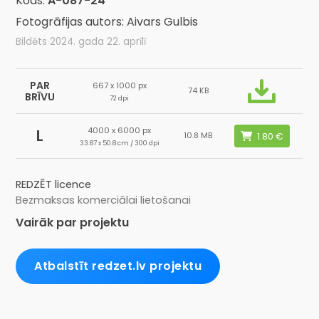
Kods:
A-087-24
Fotogrāfijas autors: Aivars Gulbis
Bildēts 2024. gada 22. aprīlī
PAR
667 x 1000 px
74 KB
BRĪVU
72 dpi
4000 x 6000 px
L
10.8 MB
33.87 x 50.8 cm / 300 dpi
REDZĒT licence
Bezmaksas komerciālai lietošanai
Vairāk par projektu
Atbalstīt redzet.lv projektu