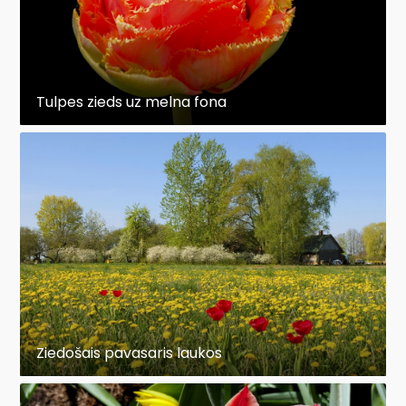
Tulpes zieds uz melna fona
Ziedošais pavasaris laukos