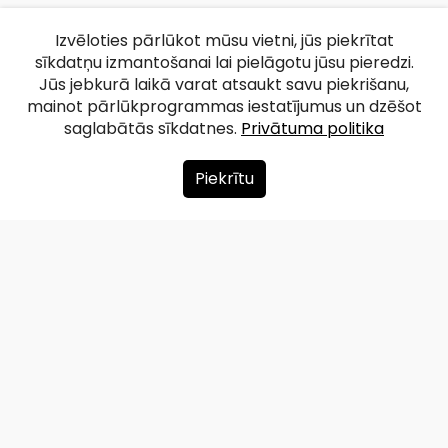
Izvēloties pārlūkot mūsu vietni, jūs piekrītat
sīkdatņu izmantošanai lai pielāgotu jūsu pieredzi.
Jūs jebkurā laikā varat atsaukt savu piekrišanu,
mainot pārlūkprogrammas iestatījumus un dzēšot
saglabātās sīkdatnes.
Privātuma politika
Piekrītu
Par mums
Ziedot
Kontakti
Lapas karte
Privātuma politika
info@redzet.lv