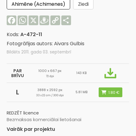
Ahimēne (Achimenes)
Ziedi
Facebook
WhatsApp
X
Draugiem
Copy
Share
Link
Kods:
A-472-11
Fotogrāfijas autors: Aivars Gulbis
Bildēts 2011. gada 03. septembrī
PAR
1000 x 667 px
143 KB
BRĪVU
72 dpi
3888 x 2592 px
L
5.81 MB
33 x 22 cm / 300 dpi
REDZĒT licence
Bezmaksas komerciālai lietošanai
Vairāk par projektu