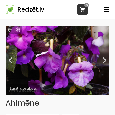
0
Redzēt.lv
Lasīt aprakstu
Ahimēne