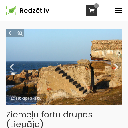
0
Redzēt.lv
Lasīt aprakstu
Ziemeļu fortu drupas
(Liepāja)