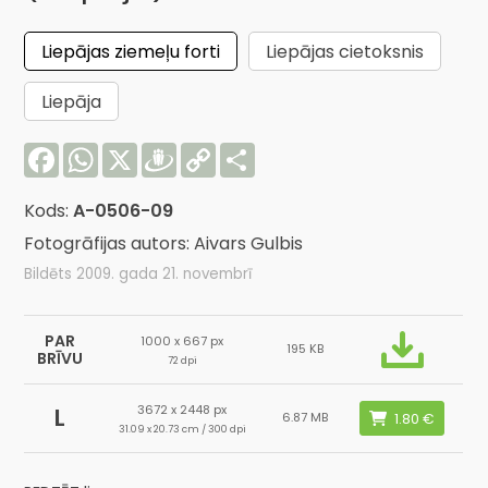
Liepājas ziemeļu forti
Liepājas cietoksnis
Liepāja
Facebook
WhatsApp
X
Draugiem
Copy
Share
Link
Kods:
A-0506-09
Fotogrāfijas autors: Aivars Gulbis
Bildēts 2009. gada 21. novembrī
PAR
1000 x 667 px
195 KB
BRĪVU
72 dpi
3672 x 2448 px
L
6.87 MB
31.09 x 20.73 cm / 300 dpi