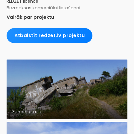
REDZĒT licence
Bezmaksas komerciālai lietošanai
Vairāk par projektu
Atbalstīt redzet.lv projektu
Ziemeļu forti