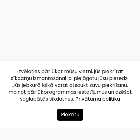
Izvēloties pārlūkot mūsu vietni, jūs piekrītat
sīkdatņu izmantošanai lai pielāgotu jūsu pieredzi.
Jūs jebkurā laikā varat atsaukt savu piekrišanu,
mainot pārlūkprogrammas iestatījumus un dzēšot
saglabātās sīkdatnes.
Privātuma politika
Piekrītu
Par mums
Ziedot