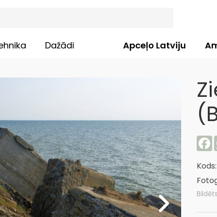
ehnika
Dažādi
Apceļo Latviju
Am
Zi
(B
F
Kods
Fotog
Bildēts