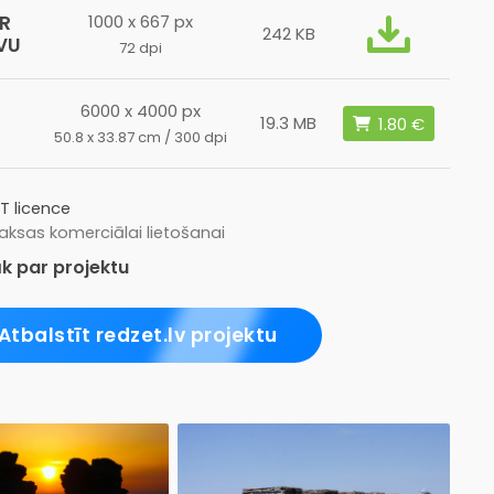
R
1000 x 667 px
242 KB
VU
72 dpi
6000 x 4000 px
19.3 MB
50.8 x 33.87 cm / 300 dpi
T licence
ksas komerciālai lietošanai
k par projektu
Atbalstīt redzet.lv projektu