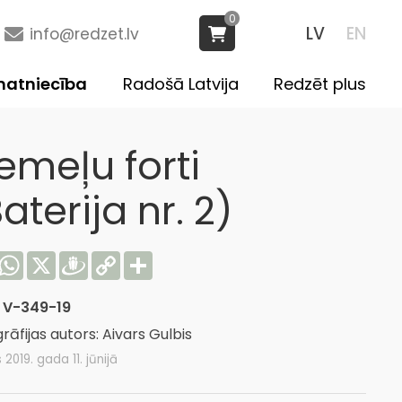
0
LV
EN
info@redzet.lv
atniecība
Radošā Latvija
Redzēt plus
emeļu forti
aterija nr. 2)
acebook
WhatsApp
X
Draugiem
Copy
Share
Link
:
V-349-19
rāfijas autors: Aivars Gulbis
 2019. gada 11. jūnijā