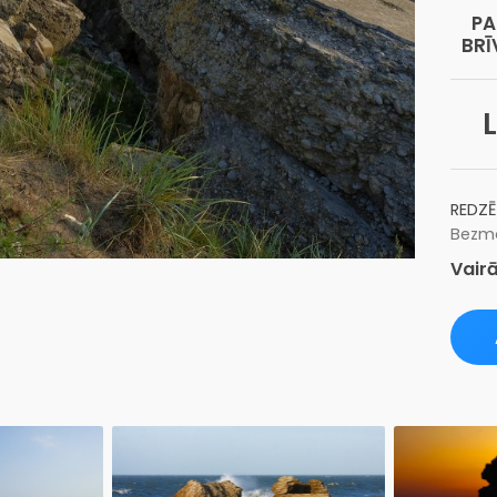
PA
BRĪ
L
REDZĒ
Bezma
Vairā