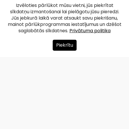
Izvēloties pārlūkot mūsu vietni, jūs piekrītat
sīkdatņu izmantošanai lai pielāgotu jūsu pieredzi.
Jūs jebkurā laikā varat atsaukt savu piekrišanu,
mainot pārlūkprogrammas iestatījumus un dzēšot
saglabātās sīkdatnes.
Privātuma politika
Piekrītu
Par mums
Ziedot
Kontakti
Lapas karte
Privātuma politika
info@redzet.lv