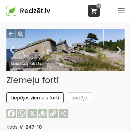
0
Redzēt.lv
Lasīt aprakstu
Ziemeļu forti
Liepājas ziemeļu forti
Liepāja
Facebook
WhatsApp
X
Draugiem
Copy
Share
Link
Kods:
V-247-18