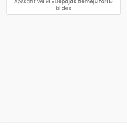
Apskatīt vēl 91
«Liepājas ziemeļu forti»
bildes