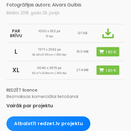
Fotogrāfijas autors: Aivars Gulbis
Bildēts 2018. gada 28. jūnijā
PAR
1000 x 352 px
127 KB
BRĪVU
72 dpi
7377 x 2592 px
L
16.0 MB
62.46 x 21.95 cm / 300 dpi
11040 x 3879 px
XL
27.4 MB
93.47 x 32.84 cm / 300 dpi
REDZĒT licence
Bezmaksas komerciālai lietošanai
Vairāk par projektu
Atbalstīt redzet.lv projektu