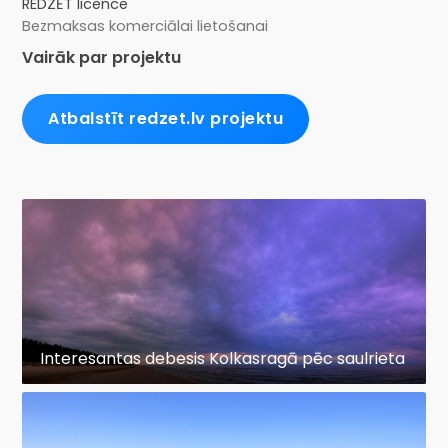
REDZĒT licence
Bezmaksas komerciālai lietošanai
Vairāk par projektu
Atbalstīt redzet.lv projektu
Interesantas debesis Kolkasragā pēc saulrieta