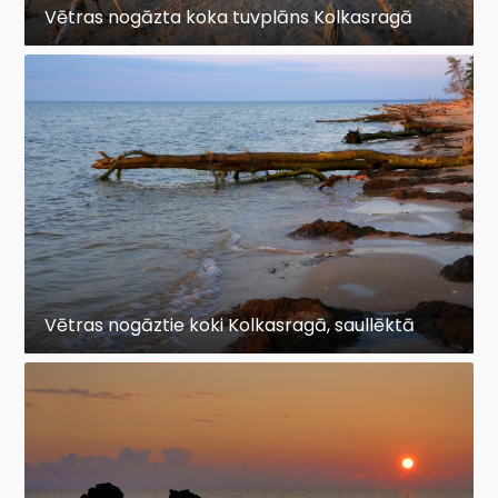
Vētras nogāzta koka tuvplāns Kolkasragā
Vētras nogāztie koki Kolkasragā, saullēktā