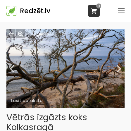
0
Redzēt.lv
Lasīt aprakstu
Vētrās izgāzts koks
Kolkasragā