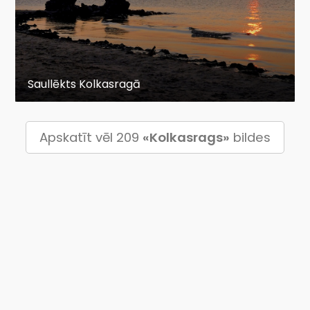
Saullēkts Kolkasragā
Apskatīt vēl 209
«Kolkasrags»
bildes