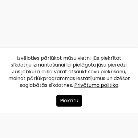
Izvēloties pārlūkot mūsu vietni, jūs piekrītat
sīkdatņu izmantošanai lai pielāgotu jūsu pieredzi.
Jūs jebkurā laikā varat atsaukt savu piekrišanu,
mainot pārlūkprogrammas iestatījumus un dzēšot
saglabātās sīkdatnes.
Privātuma politika
Piekrītu
Par mums
Ziedot
Kontakti