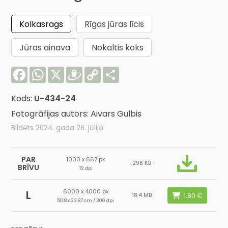
Kolkasrags
Rīgas jūras līcis
Jūras ainava
Nokaltis koks
Facebook
WhatsApp
X
Draugiem
Copy
Share
Link
Kods:
U-434-24
Fotogrāfijas autors: Aivars Gulbis
Bildēts 2024. gada 28. jūlijā
PAR
1000 x 667 px
298 KB
BRĪVU
72 dpi
6000 x 4000 px
L
18.4 MB
50.8 x 33.87 cm / 300 dpi