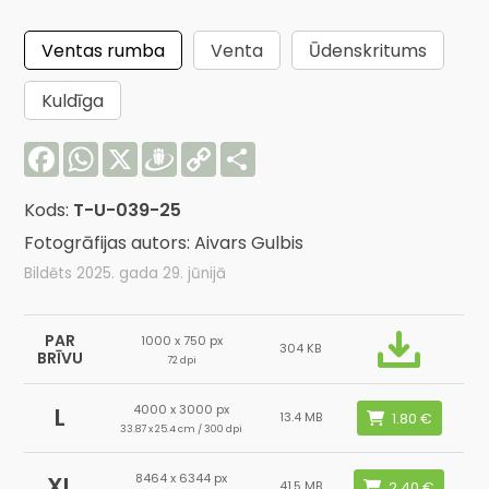
Ventas rumba
Venta
Ūdenskritums
Kuldīga
Facebook
WhatsApp
X
Draugiem
Copy
Share
Link
Kods:
T-U-039-25
Fotogrāfijas autors: Aivars Gulbis
Bildēts 2025. gada 29. jūnijā
PAR
1000 x 750 px
304 KB
BRĪVU
72 dpi
4000 x 3000 px
L
13.4 MB
33.87 x 25.4 cm / 300 dpi
8464 x 6344 px
XL
41.5 MB