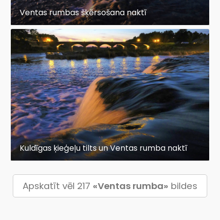
Ventas rumbas šķērsošana naktī
Kuldīgas ķieģeļu tilts un Ventas rumba naktī
Apskatīt vēl 217
«Ventas rumba»
bildes