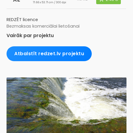
71.66 x 53.71 cm / 300 dpi
REDZĒT licence
Bezmaksas komerciālai lietošanai
Vairāk par projektu
Atbalstīt redzet.lv projektu