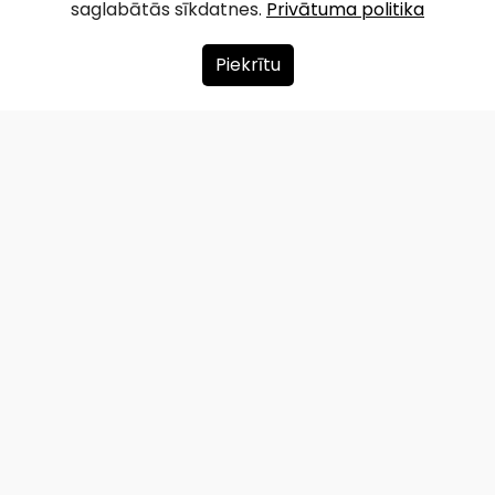
saglabātās sīkdatnes.
Privātuma politika
Piekrītu
Par mums
Ziedot
Kontakti
Lapas karte
Privātuma politika
info@redzet.lv
2026 © redzet.lv