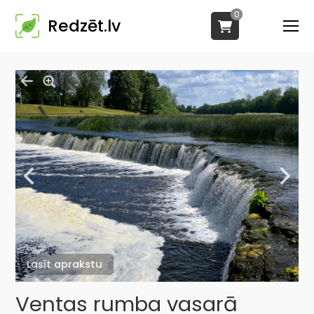
0
Redzēt.lv
Lasīt aprakstu
Ventas rumba vasarā