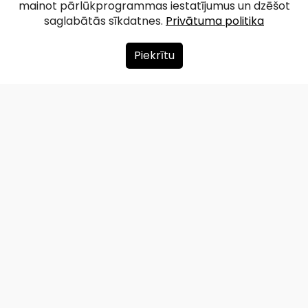
mainot pārlūkprogrammas iestatījumus un dzēšot
saglabātās sīkdatnes.
Privātuma politika
Piekrītu
Par mums
Ziedot
Kontakti
Lapas karte
Privātuma politika
info@redzet.lv
2026 © redzet.lv