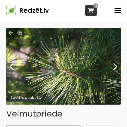
0
Redzēt.lv
Lasīt aprakstu
Veimutpriede