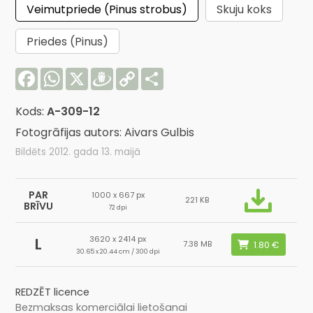
Veimutpriede (Pinus strobus)
Skuju koks
Priedes (Pinus)
Facebook
WhatsApp
X
Draugiem
Copy
Share
Link
Kods:
A-309-12
Fotogrāfijas autors: Aivars Gulbis
Bildēts 2012. gada 13. maijā
PAR
1000 x 667 px
221 KB
BRĪVU
72 dpi
3620 x 2414 px
L
7.38 MB
30.65 x 20.44 cm / 300 dpi
REDZĒT licence
Bezmaksas komerciālai lietošanai