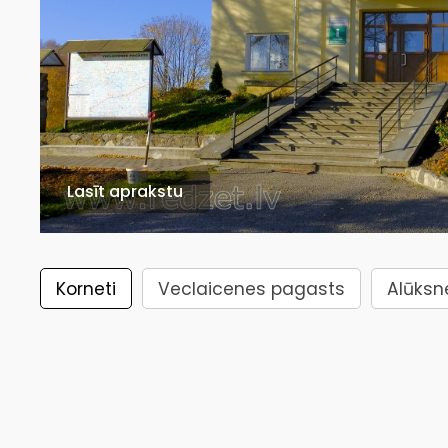
Lasīt aprakstu
Korneti
Veclaicenes pagasts
Alūksn