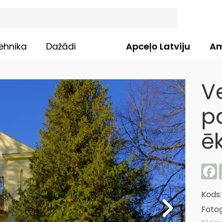
ehnika
Dažādi
Apceļo Latviju
Am
V
p
ē
F
Kods
Fotog