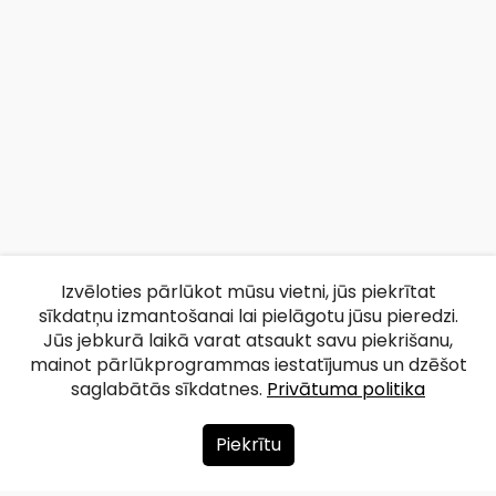
Izvēloties pārlūkot mūsu vietni, jūs piekrītat
sīkdatņu izmantošanai lai pielāgotu jūsu pieredzi.
Jūs jebkurā laikā varat atsaukt savu piekrišanu,
mainot pārlūkprogrammas iestatījumus un dzēšot
saglabātās sīkdatnes.
Privātuma politika
Piekrītu
Par mums