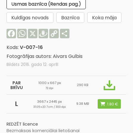
Usmas baznīca (Rendas pag.)
Kuldīgas novads
Baznīca
Koka māja
Facebook
WhatsApp
X
Draugiem
Copy
Share
Link
Kods:
V-007-16
Fotogrāfijas autors: Aivars Gulbis
Bildēts 2016. gada 12. aprīlī
PAR
1000 x 667 px
290 KB
BRĪVU
72 dpi
3667 x 2445 px
L
9.38 MB
31.05 x 20.7 cm / 300 dpi
REDZĒT licence
Bezmaksas komerciālai lietošanai