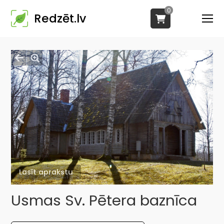
0
Redzēt.lv
Lasīt aprakstu
Usmas Sv. Pētera baznīca