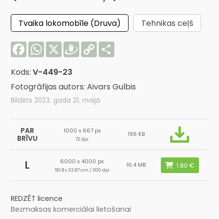
Tvaika lokomobīle (Druva)
Tehnikas ceļš
Facebook
WhatsApp
X
Draugiem
Copy
Share
Link
Kods:
V-449-23
Fotogrāfijas autors: Aivars Gulbis
Bildēts 2023. gada 21. maijā
PAR
1000 x 667 px
196 KB
BRĪVU
72 dpi
6000 x 4000 px
L
16.4 MB
50.8 x 33.87 cm / 300 dpi
REDZĒT licence
Bezmaksas komerciālai lietošanai