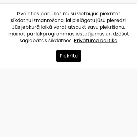
Izvēloties pārlūkot mūsu vietni, jūs piekrītat
sīkdatņu izmantošanai lai pielāgotu jūsu pieredzi.
Jūs jebkurā laikā varat atsaukt savu piekrišanu,
mainot pārlūkprogrammas iestatījumus un dzēšot
saglabātās sīkdatnes.
Privātuma politika
Piekrītu
Par mums
Ziedot
Kontakti
Lapas karte
Privātuma politika
info@redzet.lv