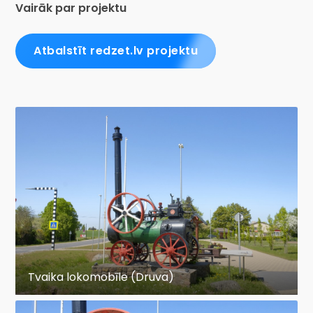
Vairāk par projektu
Atbalstīt redzet.lv projektu
Tvaika lokomobīle (Druva)