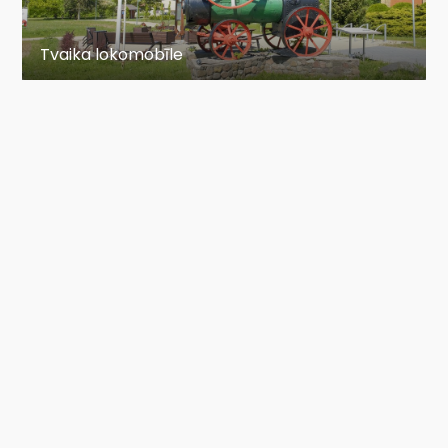
Tvaika lokomobīle