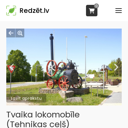
0
Redzēt.lv
Lasīt aprakstu
Tvaika lokomobīle
(Tehnikas ceļš)