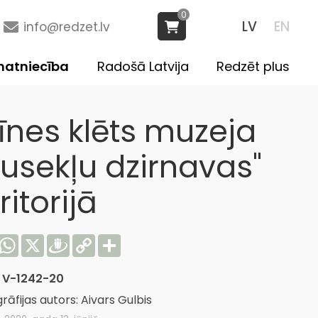
0
LV
EN
info@redzet.lv
atniecība
Radošā Latvija
Redzēt plus
rīnes klēts muzeja
Ausekļu dzirnavas"
ritorijā
acebook
WhatsApp
X
Draugiem
Copy
Share
Link
:
V-1242-20
rāfijas autors: Aivars Gulbis