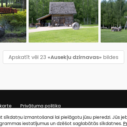
Apskatīt vēl 23
«Ausekļu dzirnavas»
bildes
karte
Privātuma politika
tat sīkdatņu izmantošanai lai pielāgotu jūsu pieredzi. Jūs j
ogrammas iestatījumus un dzēšot saglabātās sīkdatnes.
P