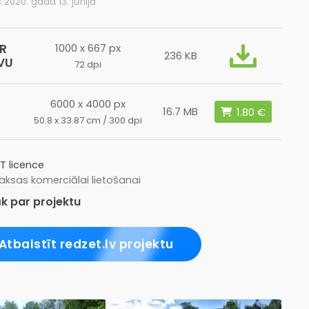
s 2020. gada 13. jūnijā
R
1000 x 667 px
236 KB
VU
72 dpi
6000 x 4000 px
16.7 MB
50.8 x 33.87 cm / 300 dpi
T licence
ksas komerciālai lietošanai
k par projektu
Atbalstīt redzet.lv projektu