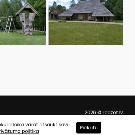
2026 © redzet.lv
ebkurā laikā varat atsaukt savu
Piekrītu
rivātuma politika