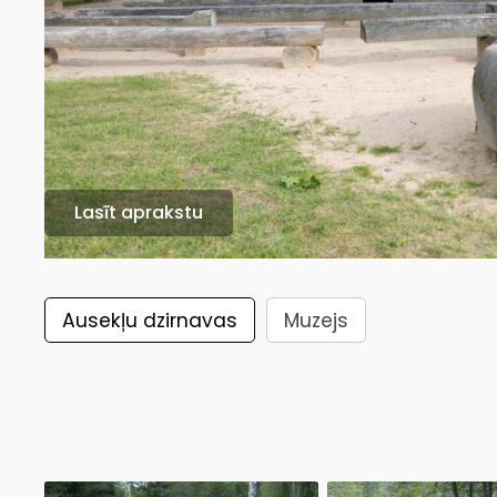
Lasīt aprakstu
Ausekļu dzirnavas
Muzejs