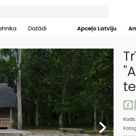
ehnika
Dažādi
Apceļo Latviju
Am
T
"
te
F
Kods
Fotog