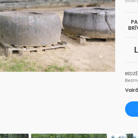
Bildēt
PA
BRĪ
L
REDZĒ
Bezma
Vairā