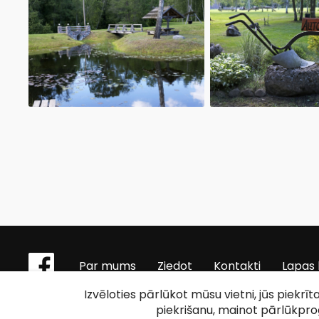
Par mums
Ziedot
Kontakti
Lapas 
Izvēloties pārlūkot mūsu vietni, jūs piekrī
piekrišanu, mainot pārlūkpr