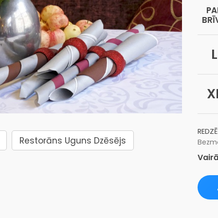
PA
BRĪ
L
X
REDZĒ
Restorāns Uguns Dzēsējs
Bezma
Vairā