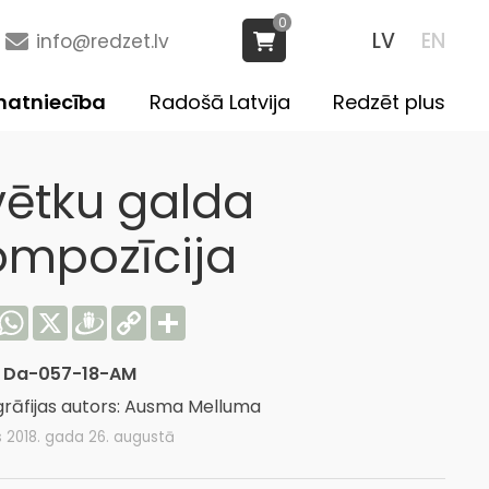
0
LV
EN
info@redzet.lv
atniecība
Radošā Latvija
Redzēt plus
vētku galda
ompozīcija
acebook
WhatsApp
X
Draugiem
Copy
Share
Link
:
Da-057-18-AM
rāfijas autors: Ausma Melluma
s 2018. gada 26. augustā