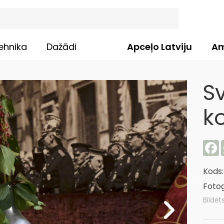
ehnika
Dažādi
Apceļo Latviju
Am
S
k
F
Kods
Fotog
Bildēt