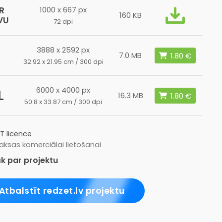
R
1000 x 667 px
160 KB
VU
72 dpi
3888 x 2592 px
7.0 MB
32.92 x 21.95 cm / 300 dpi
6000 x 4000 px
L
16.3 MB
50.8 x 33.87 cm / 300 dpi
T licence
ksas komerciālai lietošanai
k par projektu
Atbalstīt redzet.lv projektu