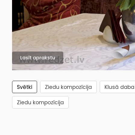
Lasīt aprakstu
Svētki
Ziedu kompozīcija
Klusā daba
Ziedu kompozīcija