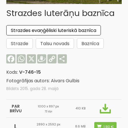
Strazdes luterāņu baznīca
Strazdes evaņģēliski luteriskā baznīca
Strazde
Talsu novads
Baznīca
Facebook
WhatsApp
X
Draugiem
Copy
Share
Link
Kods:
V-746-15
Fotogrāfijas autors: Aivars Gulbis
Bildēts 2015. gada 28. maijā
PAR
1000 x 897 px
410 KB
BRĪVU
72 dpi
2890 x 2592 px
L
8.6 MB