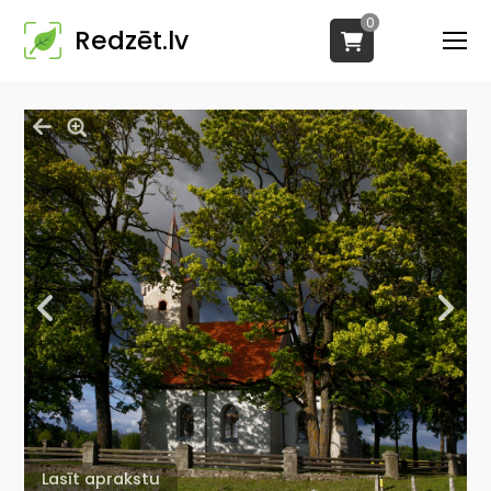
0
Redzēt.lv
Lasīt aprakstu