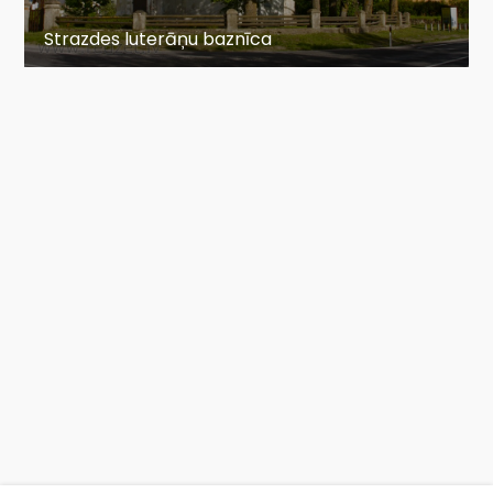
Strazdes luterāņu baznīca