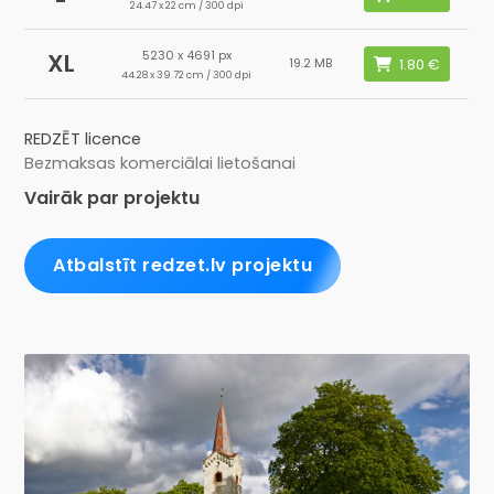
24.47 x 22 cm / 300 dpi
5230 x 4691 px
XL
19.2 MB
44.28 x 39.72 cm / 300 dpi
REDZĒT licence
Bezmaksas komerciālai lietošanai
Vairāk par projektu
Atbalstīt redzet.lv projektu