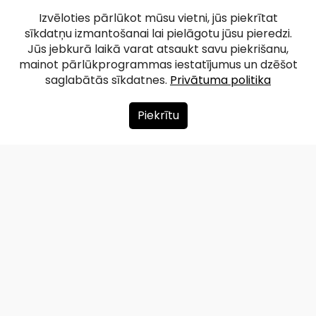
Izvēloties pārlūkot mūsu vietni, jūs piekrītat
sīkdatņu izmantošanai lai pielāgotu jūsu pieredzi.
Jūs jebkurā laikā varat atsaukt savu piekrišanu,
mainot pārlūkprogrammas iestatījumus un dzēšot
saglabātās sīkdatnes.
Privātuma politika
Piekrītu
Par mums
Ziedot
Kontakti
Lapas karte
Privātuma politika
info@redzet.lv