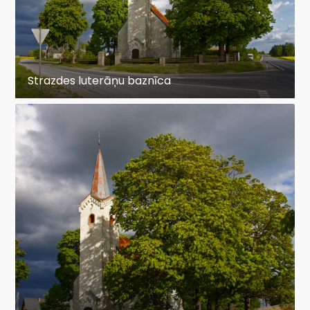
Strazdes luterāņu baznīca