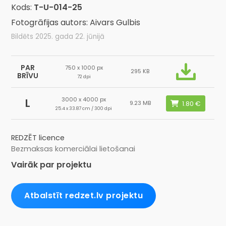
Kods:
T-U-014-25
Fotogrāfijas autors: Aivars Gulbis
Bildēts 2025. gada 22. jūnijā
PAR
750 x 1000 px
295 KB
BRĪVU
72 dpi
3000 x 4000 px
L
9.23 MB
25.4 x 33.87 cm / 300 dpi
REDZĒT licence
Bezmaksas komerciālai lietošanai
Vairāk par projektu
Atbalstīt redzet.lv projektu