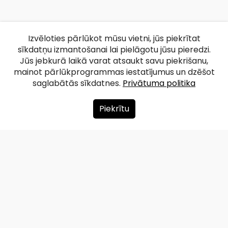
Izvēloties pārlūkot mūsu vietni, jūs piekrītat
sīkdatņu izmantošanai lai pielāgotu jūsu pieredzi.
Jūs jebkurā laikā varat atsaukt savu piekrišanu,
mainot pārlūkprogrammas iestatījumus un dzēšot
saglabātās sīkdatnes.
Privātuma politika
Piekrītu
Par mums
Ziedot
Kontakti
Lapas karte
Privātuma politika