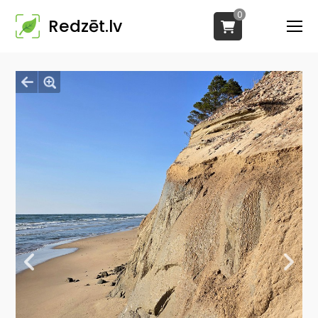
0
Redzēt.lv