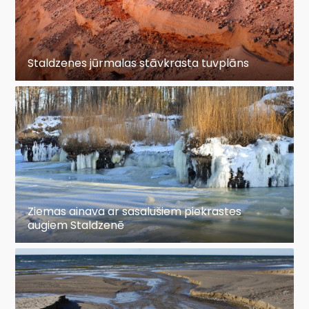
Staldzenes jūrmalas stāvkrasta tuvplāns
Ziemas ainava ar sasalušiem piekrastes
augiem Staldzenē