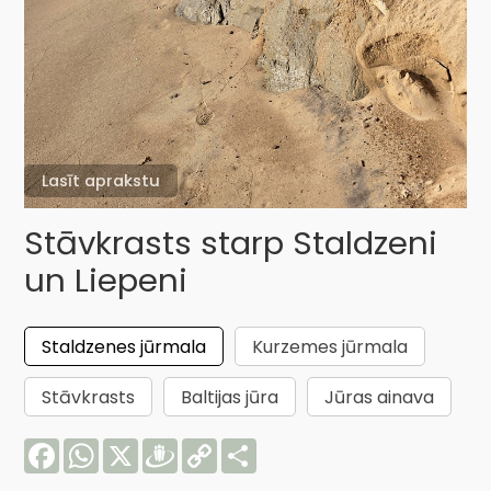
Lasīt aprakstu
Stāvkrasts starp Staldzeni
un Liepeni
Staldzenes jūrmala
Kurzemes jūrmala
Stāvkrasts
Baltijas jūra
Jūras ainava
Facebook
WhatsApp
X
Draugiem
Copy
Share
Link