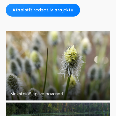
Atbalstīt redzet.lv projektu
Makstainā spilve pavasarī