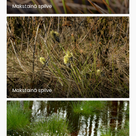
Makstainā spilve
Makstainā spilve