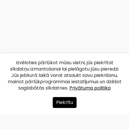
Izvēloties pārlūkot mūsu vietni, jūs piekrītat
sīkdatņu izmantošanai lai pielāgotu jūsu pieredzi.
Jūs jebkurā laikā varat atsaukt savu piekrišanu,
mainot pārlūkprogrammas iestatījumus un dzēšot
saglabātās sīkdatnes.
Privātuma politika
Piekrītu
Par mums
Ziedot