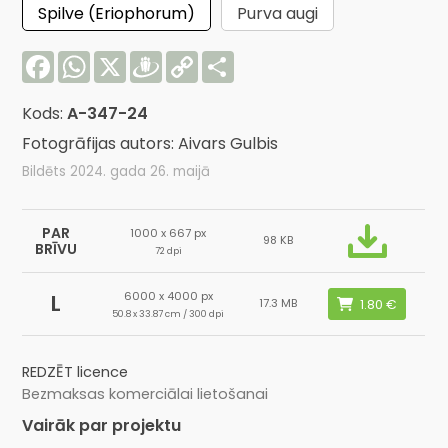
Spilve (Eriophorum)
Purva augi
Facebook
WhatsApp
X
Draugiem
Copy
Share
Link
Kods:
A-347-24
Fotogrāfijas autors: Aivars Gulbis
Bildēts 2024. gada 26. maijā
PAR
1000 x 667 px
98 KB
BRĪVU
72 dpi
6000 x 4000 px
L
17.3 MB
50.8 x 33.87 cm / 300 dpi
REDZĒT licence
Bezmaksas komerciālai lietošanai
Vairāk par projektu