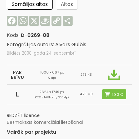
Somālijas aitas
Aitas
Facebook
WhatsApp
X
Draugiem
Copy
Share
Link
Kods:
D-0269-08
Fotogrāfijas autors: Aivars Gulbis
Bildēts 2008. gada 24. septembrī
PAR
1000 x 667 px
279 KB
BRĪVU
72 dpi
2624 x 1749 px
L
4.79 MB
22.22 x 14.81 cm / 300 dpi
REDZĒT licence
Bezmaksas komerciālai lietošanai
Vairāk par projektu