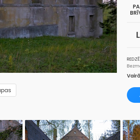
PA
BRĪ
L
REDZĒ
Bezma
Vairā
upas