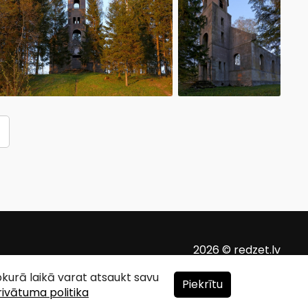
2026 © redzet.lv
ebkurā laikā varat atsaukt savu
Piekrītu
rivātuma politika