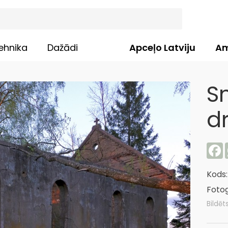
ehnika
Dažādi
Apceļo Latviju
Am
S
d
F
Kods
Fotog
Bildēt