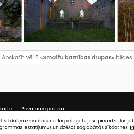
Apskatīt vēl 5
«Smaižu baznīcas drupas»
bildes
karte
Privātuma politika
tat sīkdatņu izmantošanai lai pielāgotu jūsu pieredzi. Jūs j
ogrammas iestatījumus un dzēšot saglabātās sīkdatnes.
P