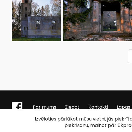
Par mums
Ziedot
Kontakti
Lapas 
Izvēloties pārlūkot mūsu vietni, jūs piekrī
piekrišanu, mainot pārlūkpr