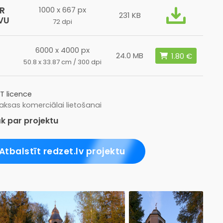
R
1000 x 667 px
231 KB
VU
72 dpi
6000 x 4000 px
24.0 MB
50.8 x 33.87 cm / 300 dpi
T licence
ksas komerciālai lietošanai
k par projektu
Atbalstīt redzet.lv projektu