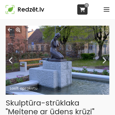
0
Redzēt.lv
Lasīt aprakstu
Skulptūra-strūklaka
"Meitene ar ūdens krūzi"