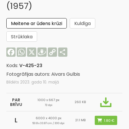
(1957)
Meitene ar ūdens krūzi
Kuldīga
Strūklaka
Facebook
WhatsApp
X
Draugiem
Copy
Share
Link
Kods:
V-425-23
Fotogrāfijas autors: Aivars Gulbis
Bildēts 2023. gada 10. maijā
PAR
1000 x 667 px
260 KB
BRĪVU
72 dpi
6000 x 4000 px
L
21.1 MB
50.8 x 33.87 cm / 300 dpi