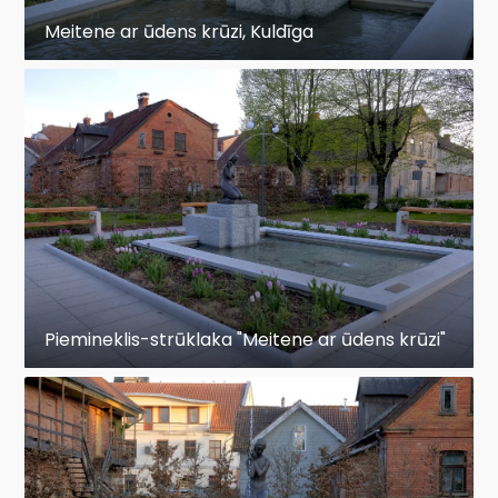
Meitene ar ūdens krūzi, Kuldīga
Piemineklis-strūklaka "Meitene ar ūdens krūzi"