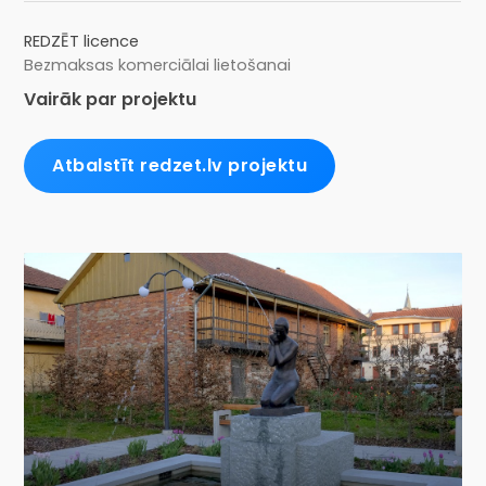
REDZĒT licence
Bezmaksas komerciālai lietošanai
Vairāk par projektu
Atbalstīt redzet.lv projektu