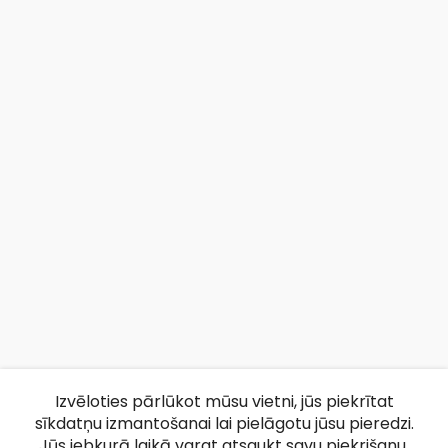
Izvēloties pārlūkot mūsu vietni, jūs piekrītat
sīkdatņu izmantošanai lai pielāgotu jūsu pieredzi.
Jūs jebkurā laikā varat atsaukt savu piekrišanu,