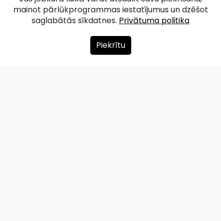
mainot pārlūkprogrammas iestatījumus un dzēšot
saglabātās sīkdatnes.
Privātuma politika
Piekrītu
Par mums
Ziedot
Kontakti
Lapas karte
Privātuma politika
info@redzet.lv
2026 © redzet.lv