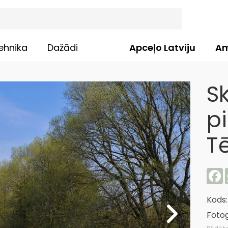
ehnika
Dažādi
Apceļo Latviju
Am
Sk
p
T
F
Kods
Fotog