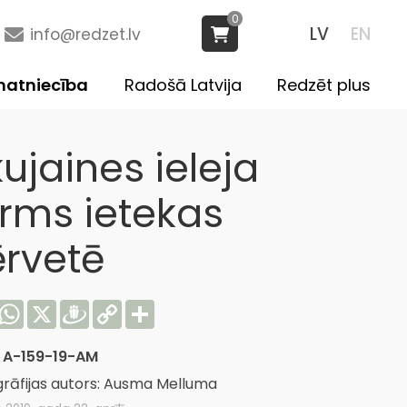
0
LV
EN
info@redzet.lv
atniecība
Radošā Latvija
Redzēt plus
ujaines ieleja
irms ietekas
ērvetē
acebook
WhatsApp
X
Draugiem
Copy
Share
Link
:
A-159-19-AM
rāfijas autors: Ausma Melluma