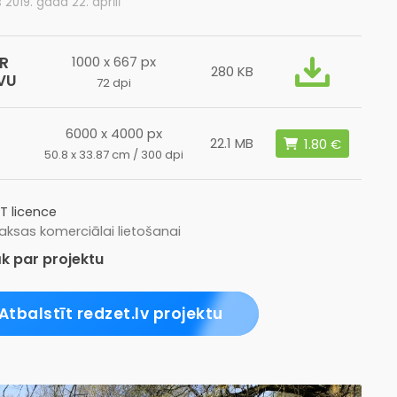
s 2019. gada 22. aprīlī
R
1000 x 667 px
280 KB
VU
72 dpi
6000 x 4000 px
L
22.1 MB
50.8 x 33.87 cm / 300 dpi
T licence
ksas komerciālai lietošanai
k par projektu
Atbalstīt redzet.lv projektu