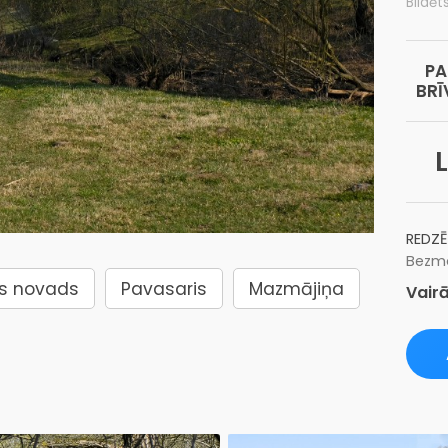
Bildēt
PA
BRĪ
REDZĒ
Bezma
es novads
Pavasaris
Mazmājiņa
Vairā