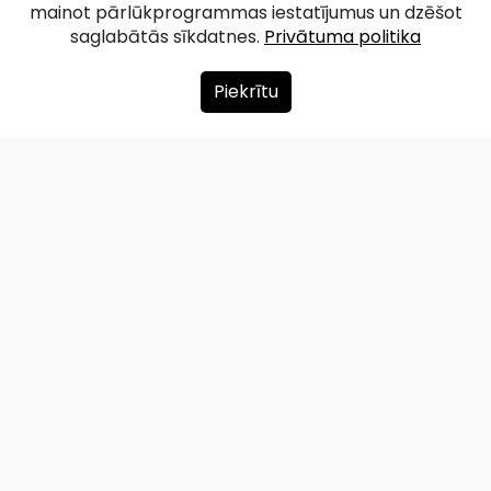
mainot pārlūkprogrammas iestatījumus un dzēšot
saglabātās sīkdatnes.
Privātuma politika
Piekrītu
Par mums
Ziedot
Kontakti
Lapas karte
Privātuma politika
info@redzet.lv
2026 © redzet.lv