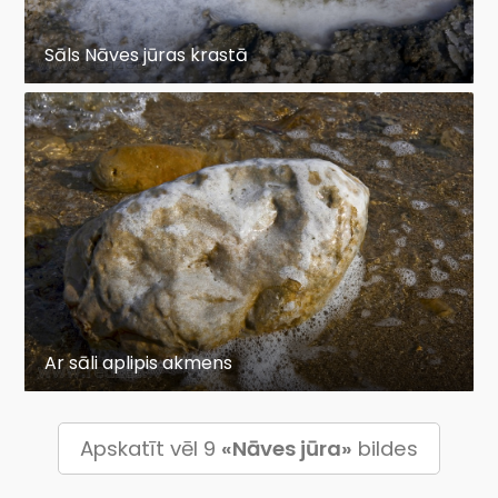
Sāls Nāves jūras krastā
Ar sāli aplipis akmens
Apskatīt vēl 9
«Nāves jūra»
bildes