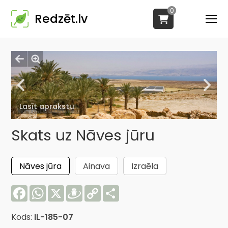
0
Redzēt.lv
Lasīt aprakstu
Skats uz Nāves jūru
Nāves jūra
Ainava
Izraēla
Facebook
WhatsApp
X
Draugiem
Copy
Share
Link
Kods:
IL-185-07