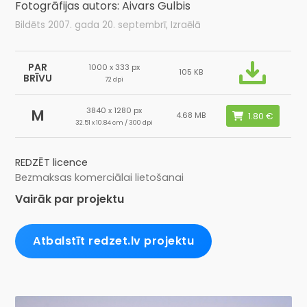
Fotogrāfijas autors: Aivars Gulbis
Bildēts 2007. gada 20. septembrī, Izraēlā
PAR
1000 x 333 px
105 KB
BRĪVU
72 dpi
3840 x 1280 px
M
4.68 MB
32.51 x 10.84 cm / 300 dpi
REDZĒT licence
Bezmaksas komerciālai lietošanai
Vairāk par projektu
Atbalstīt redzet.lv projektu