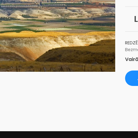
L
REDZĒ
Bezma
Vairā