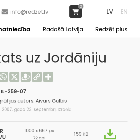
0
LV
EN
info@redzet.lv
atniecība
Radošā Latvija
Redzēt plus
kats uz Jordāniju
acebook
WhatsApp
X
Draugiem
Copy
Share
Link
:
IL-259-07
rāfijas autors: Aivars Gulbis
s 2007. gada 23. septembrī, Izraēlā
R
1000 x 667 px
159 KB
VU
72 dpi