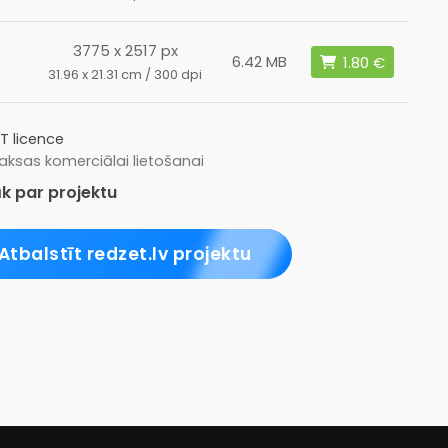
3775 x 2517 px
6.42 MB
31.96 x 21.31 cm / 300 dpi
T licence
ksas komerciālai lietošanai
k par projektu
Atbalstīt redzet.lv projektu