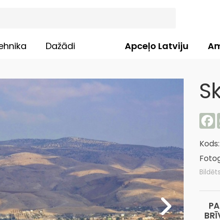
ehnika
Dažādi
Apceļo Latviju
Am
S
F
Kods
Fotog
Bildēt
PA
BRĪ