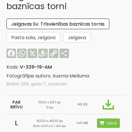
baznīcas torni
Jelgavas Sv. Trīsvienības baznīcas tornis
Pasta sala, Jelgava
Jelgava
Facebook
WhatsApp
X
Draugiem
Copy
Share
Link
Kods:
V-339-19-AM
Fotogrāfijas autors: Ausma Melluma
Bildēts 2019. gada 17. novembrī
PAR
1000 x 667 px
142 KB
BRĪVU
72 dpi
6000 x 4000 px
L
14.5 MB
50.8 x 33.87 cm / 300 dpi