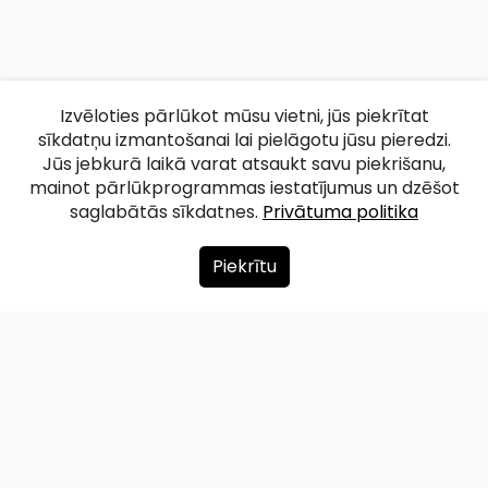
Izvēloties pārlūkot mūsu vietni, jūs piekrītat
sīkdatņu izmantošanai lai pielāgotu jūsu pieredzi.
Jūs jebkurā laikā varat atsaukt savu piekrišanu,
mainot pārlūkprogrammas iestatījumus un dzēšot
saglabātās sīkdatnes.
Privātuma politika
Piekrītu
Par mums
Ziedot
Kontakti
Lapas karte
Privātuma politika