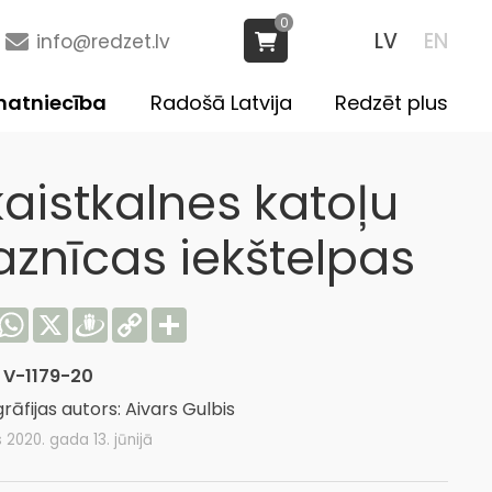
0
LV
EN
info@redzet.lv
atniecība
Radošā Latvija
Redzēt plus
kaistkalnes katoļu
aznīcas iekštelpas
acebook
WhatsApp
X
Draugiem
Copy
Share
Link
:
V-1179-20
rāfijas autors: Aivars Gulbis
s 2020. gada 13. jūnijā