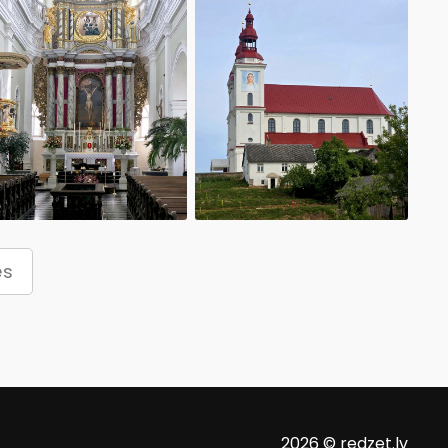
es
2026 © redzet.lv