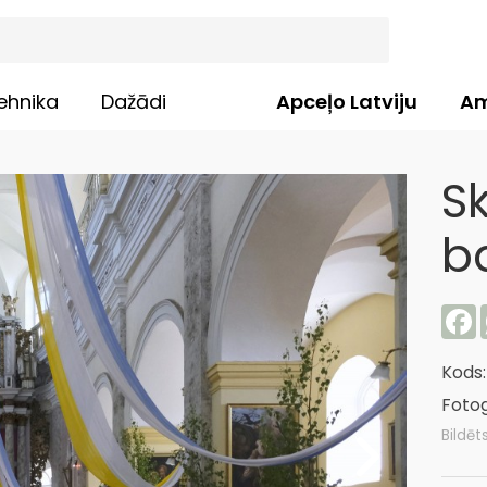
ehnika
Dažādi
Apceļo Latviju
Am
S
b
F
Kods
Fotog
Bildēt