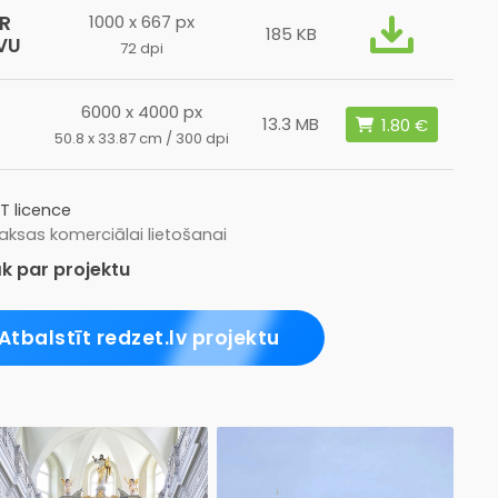
R
1000 x 667 px
185 KB
VU
72 dpi
6000 x 4000 px
13.3 MB
50.8 x 33.87 cm / 300 dpi
T licence
ksas komerciālai lietošanai
k par projektu
Atbalstīt redzet.lv projektu