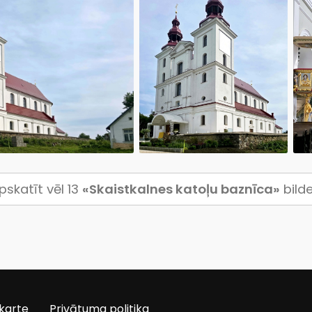
pskatīt vēl 13
«Skaistkalnes katoļu baznīca»
bild
karte
Privātuma politika