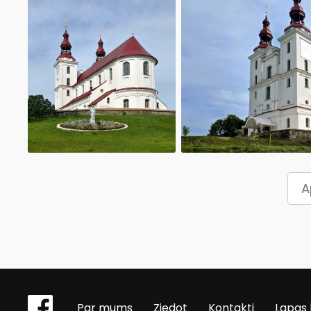
A
Par mums
Ziedot
Kontakti
Lapas 