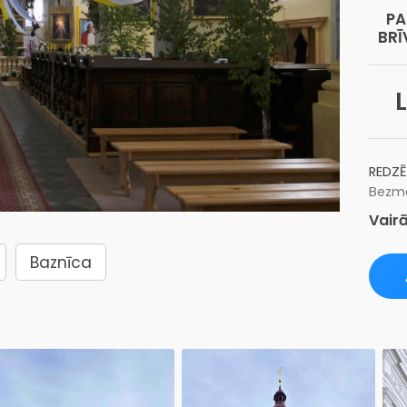
PA
BRĪ
L
REDZĒ
Bezma
Vairā
Baznīca