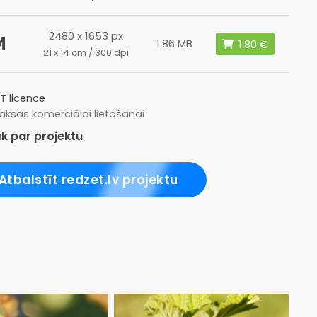
2480 x 1653 px
M
1.86 MB
21 x 14 cm / 300 dpi
T licence
ksas komerciālai lietošanai
k par projektu
Atbalstīt redzet.lv projektu