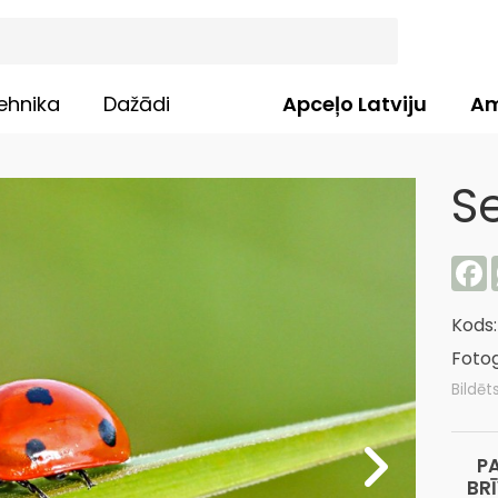
ehnika
Dažādi
Apceļo Latviju
Am
S
F
Kods
Fotog
Bildēt
P
BR