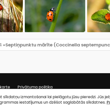
14
«Septiņpunktu mārīte (Coccinella septempun
karte
Privātuma politika
tat sīkdatņu izmantošanai lai pielāgotu jūsu pieredzi. Jūs j
ogrammas iestatījumus un dzēšot saglabātās sīkdatnes.
P