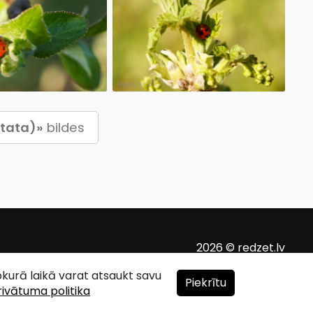
ctata)»
bildes
2026 © redzet.lv
ebkurā laikā varat atsaukt savu
Piekrītu
rivātuma politika