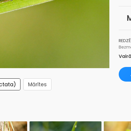
REDZĒ
Bezma
Vairā
ctata)
Mārītes