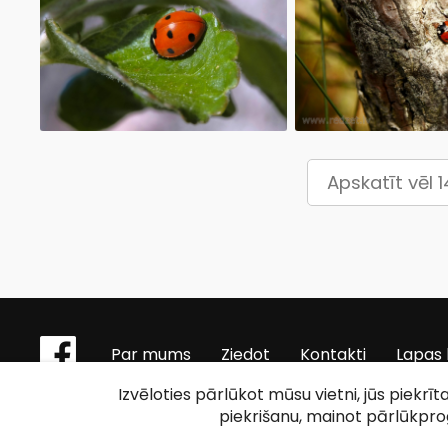
Apskatīt vēl 
Par mums
Ziedot
Kontakti
Lapas 
Izvēloties pārlūkot mūsu vietni, jūs piekrī
piekrišanu, mainot pārlūkpr