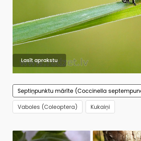
Lasīt aprakstu
Septiņpunktu mārīte (Coccinella septempun
Vaboles (Coleoptera)
Kukaiņi