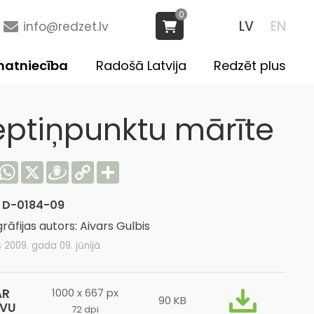
0
LV
EN
info@redzet.lv
atniecība
Radošā Latvija
Redzēt plus
eptiņpunktu mārīte
acebook
WhatsApp
X
Draugiem
Copy
Share
Link
:
D-0184-09
rāfijas autors: Aivars Gulbis
s 2009. gada 09. jūnijā
AR
1000 x 667 px
90 KB
ĪVU
72 dpi