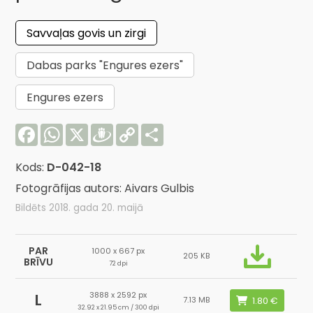
Savvaļas govis un zirgi
Dabas parks "Engures ezers"
Engures ezers
Facebook
WhatsApp
X
Draugiem
Copy
Share
Link
Kods:
D-042-18
Fotogrāfijas autors: Aivars Gulbis
Bildēts 2018. gada 20. maijā
PAR
1000 x 667 px
205 KB
BRĪVU
72 dpi
3888 x 2592 px
L
7.13 MB
32.92 x 21.95 cm / 300 dpi