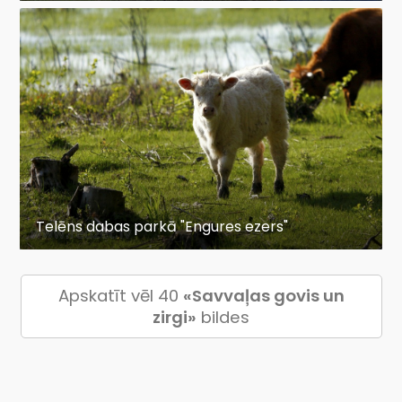
Telēns dabas parkā "Engures ezers"
Apskatīt vēl 40
«Savvaļas govis un
zirgi»
bildes