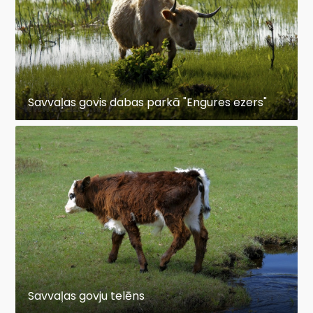
Savvaļas govis dabas parkā "Engures ezers"
Savvaļas govju telēns