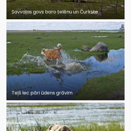
Savvaļas govs baro telēnu un Čurkste
Teļš lec pāri ūdens grāvim