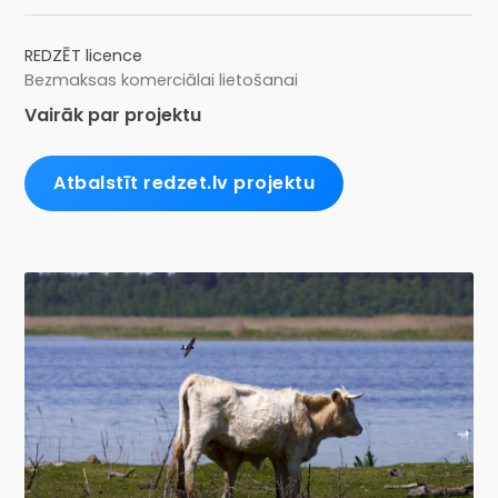
REDZĒT licence
Bezmaksas komerciālai lietošanai
Vairāk par projektu
Atbalstīt redzet.lv projektu