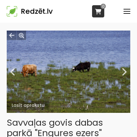
0
Redzēt.lv
Lasīt aprakstu
Savvaļas govis dabas
parkā "Engures ezers"