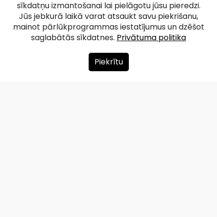
sīkdatņu izmantošanai lai pielāgotu jūsu pieredzi.
Jūs jebkurā laikā varat atsaukt savu piekrišanu,
mainot pārlūkprogrammas iestatījumus un dzēšot
saglabātās sīkdatnes.
Privātuma politika
Piekrītu
Par mums
Ziedot
Kontakti
Lapas karte
Privātuma politika
info@redzet.lv
2026 © redzet.lv