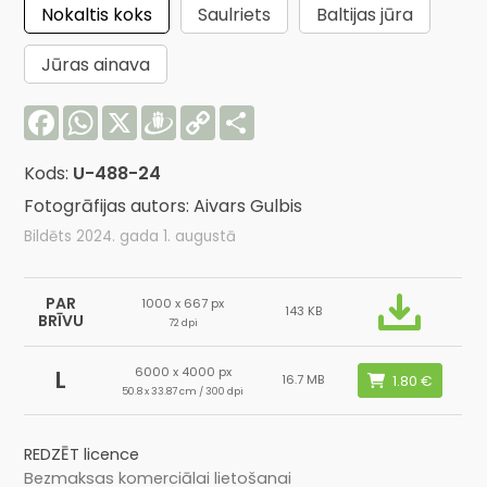
Nokaltis koks
Saulriets
Baltijas jūra
Jūras ainava
Facebook
WhatsApp
X
Draugiem
Copy
Share
Link
Kods:
U-488-24
Fotogrāfijas autors: Aivars Gulbis
Bildēts 2024. gada 1. augustā
PAR
1000 x 667 px
143 KB
BRĪVU
72 dpi
6000 x 4000 px
L
16.7 MB
50.8 x 33.87 cm / 300 dpi
REDZĒT licence
Bezmaksas komerciālai lietošanai