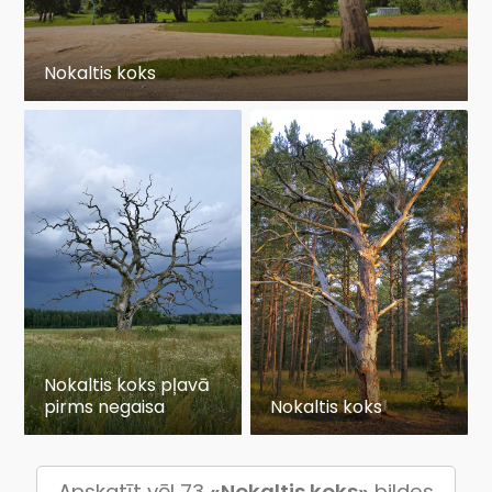
Nokaltis koks
Nokaltis koks pļavā
pirms negaisa
Nokaltis koks
Apskatīt vēl 73
«Nokaltis koks»
bildes