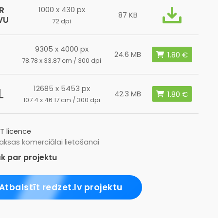
R
1000 x 430 px
87 KB
VU
72 dpi
9305 x 4000 px
24.6 MB
78.78 x 33.87 cm / 300 dpi
12685 x 5453 px
L
42.3 MB
107.4 x 46.17 cm / 300 dpi
T licence
ksas komerciālai lietošanai
k par projektu
Atbalstīt redzet.lv projektu