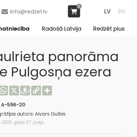
0
LV
EN
info@redzet.lv
atniecība
Radošā Latvija
Redzēt plus
aulrieta panorāma
ie Pulgosņa ezera
acebook
WhatsApp
X
Draugiem
Copy
Share
Link
:
A-596-20
rāfijas autors: Aivars Gulbis
s 2020. gada 27. jūnijā