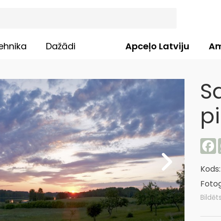
ehnika
Dažādi
Apceļo Latviju
Am
S
p
F
Kods
Fotog
Bildēt