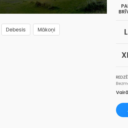
PA
BRĪ
Debesis
Mākoņi
L
X
REDZĒ
Bezma
Vairā