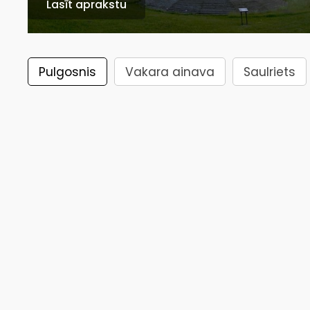
Lasīt aprakstu
Pulgosnis
Vakara ainava
Saulriets