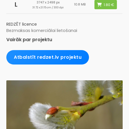
3747 x 2498 px
L
10.8 MB
31.72 x 21.15 cm / 300 dpi
REDZĒT licence
Bezmaksas komerciālai lietošanai
Vairāk par projektu
Atbalstīt redzet.lv projektu