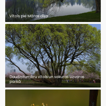
Vītols pie Māras dīķa
Daudzstumbru vītols un sakuras Uzvaras
parkā