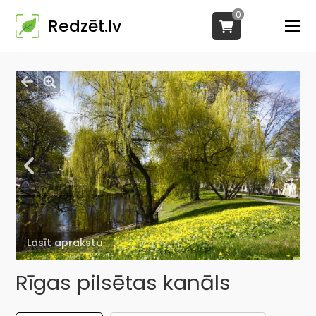
0
Redzēt.lv
Lasīt aprakstu
Rīgas pilsētas kanāls