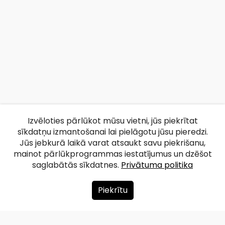
Izvēloties pārlūkot mūsu vietni, jūs piekrītat
sīkdatņu izmantošanai lai pielāgotu jūsu pieredzi.
Jūs jebkurā laikā varat atsaukt savu piekrišanu,
mainot pārlūkprogrammas iestatījumus un dzēšot
saglabātās sīkdatnes.
Privātuma politika
Piekrītu
Par mums
Ziedot