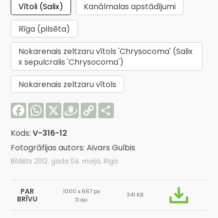
Vītoli (Salix)
Kanālmalas apstādījumi
Rīga (pilsēta)
Nokarenais zeltzaru vītols 'Chrysocoma' (Salix
x sepulcralis 'Chrysocoma')
Nokarenais zeltzaru vītols
Facebook
WhatsApp
X
Draugiem
Copy
Share
Link
Kods:
V-316-12
Fotogrāfijas autors: Aivars Gulbis
Bildēts 2012. gada 04. maijā, Rīgā
PAR
1000 x 667 px
341 KB
BRĪVU
72 dpi