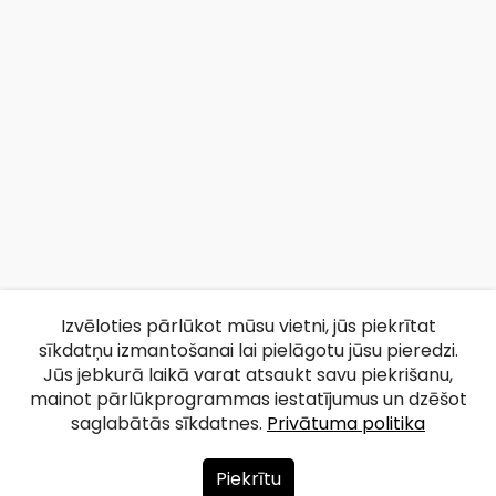
Izvēloties pārlūkot mūsu vietni, jūs piekrītat
sīkdatņu izmantošanai lai pielāgotu jūsu pieredzi.
Jūs jebkurā laikā varat atsaukt savu piekrišanu,
mainot pārlūkprogrammas iestatījumus un dzēšot
saglabātās sīkdatnes.
Privātuma politika
Piekrītu