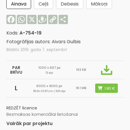
Ainava
Ceļš
Debesis
Mākoņi
Facebook
WhatsApp
X
Draugiem
Copy
Share
Link
Kods:
A-754-19
Fotogrāfijas autors: Aivars Gulbis
Bildēts 2019. gada 7. septembrī
PAR
1000 x 667 px
193 KB
BRĪVU
72 dpi
6000 x 4000 px
L
18.1 MB
50.8 x 33.87 cm / 300 dpi
REDZĒT licence
Bezmaksas komerciālai lietošanai
Vairāk par projektu