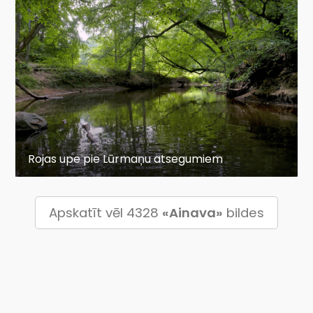
Rojas upe pie Lūrmaņu atsegumiem
Apskatīt vēl 4328
«Ainava»
bildes