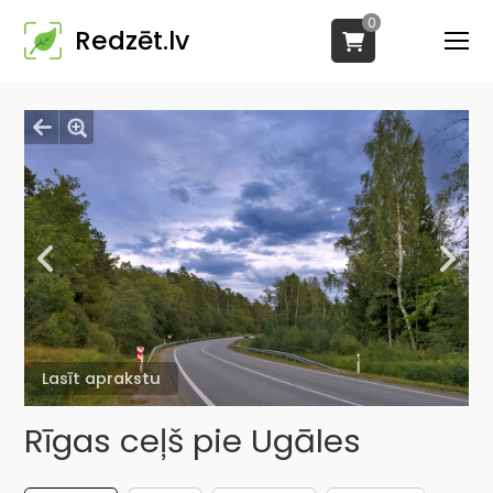
0
Redzēt.lv
Lasīt aprakstu
Rīgas ceļš pie Ugāles