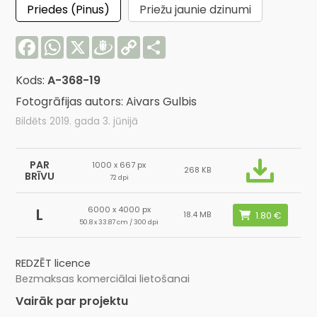
Priedes (Pinus)
Priežu jaunie dzinumi
Facebook
WhatsApp
X
Draugiem
Copy
Share
Link
Kods:
A-368-19
Fotogrāfijas autors: Aivars Gulbis
Bildēts 2019. gada 3. jūnijā
PAR
1000 x 667 px
268 KB
BRĪVU
72 dpi
6000 x 4000 px
L
18.4 MB
50.8 x 33.87 cm / 300 dpi
REDZĒT licence
Bezmaksas komerciālai lietošanai
Vairāk par projektu