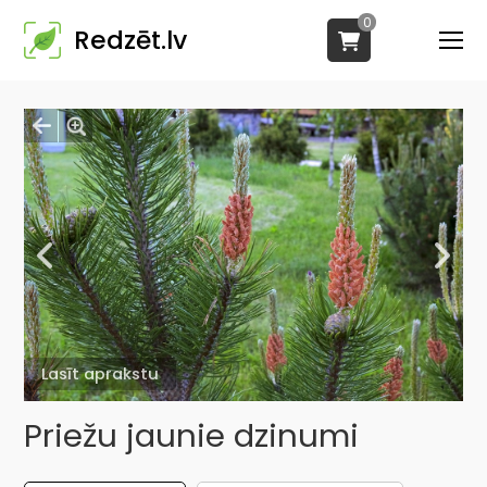
0
Redzēt.lv
Lasīt aprakstu
Priežu jaunie dzinumi