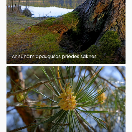
Ar sūnām apaugušas priedes saknes