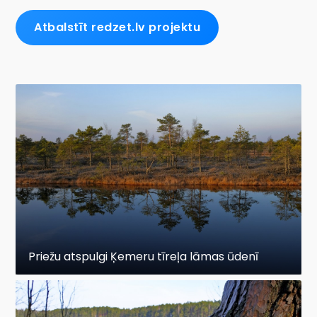
Atbalstīt redzet.lv projektu
Priežu atspulgi Ķemeru tīreļa lāmas ūdenī