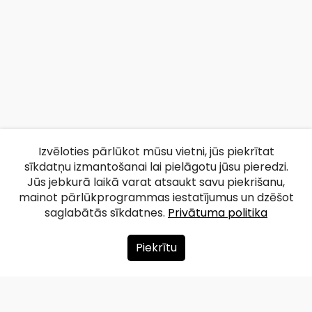
Izvēloties pārlūkot mūsu vietni, jūs piekrītat
sīkdatņu izmantošanai lai pielāgotu jūsu pieredzi.
Jūs jebkurā laikā varat atsaukt savu piekrišanu,
mainot pārlūkprogrammas iestatījumus un dzēšot
saglabātās sīkdatnes.
Privātuma politika
Piekrītu
Par mums
Ziedot