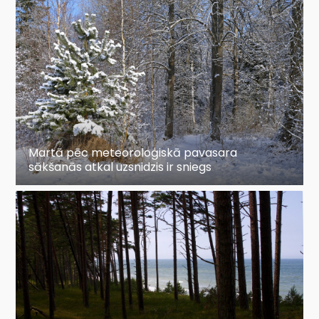
Martā pēc meteoroloģiskā pavasara
sākšanās atkal uzsnidzis ir sniegs