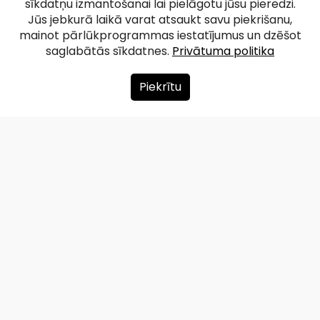
sīkdatņu izmantošanai lai pielāgotu jūsu pieredzi.
Jūs jebkurā laikā varat atsaukt savu piekrišanu,
mainot pārlūkprogrammas iestatījumus un dzēšot
saglabātās sīkdatnes.
Privātuma politika
Piekrītu
Par mums
Ziedot
Kontakti
Lapas karte
Privātuma politika
info@redzet.lv
2026 © redzet.lv