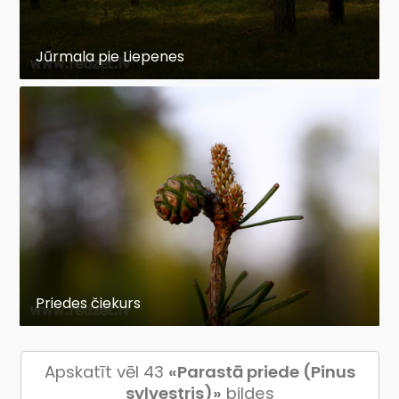
Jūrmala pie Liepenes
Priedes čiekurs
Apskatīt vēl 43
«Parastā priede (Pinus
sylvestris)»
bildes