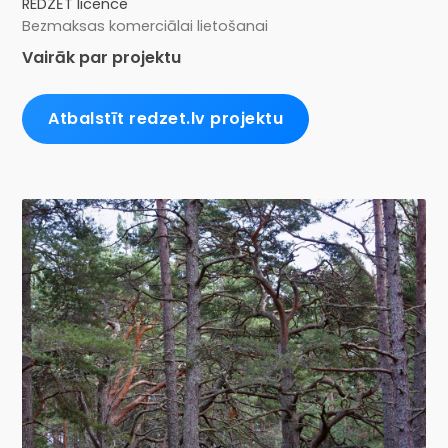
REDZĒT licence
Bezmaksas komerciālai lietošanai
Vairāk par projektu
Atbalstīt redzet.lv projektu