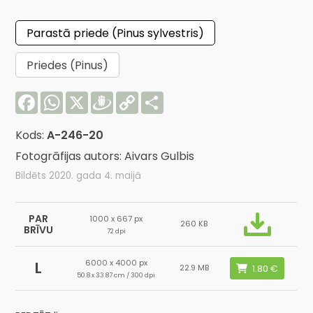
Parastā priede (Pinus sylvestris)
Priedes (Pinus)
Facebook
WhatsApp
X
Draugiem
Copy
Share
Link
Kods:
A-246-20
Fotogrāfijas autors: Aivars Gulbis
Bildēts 2020. gada 4. maijā
PAR
1000 x 667 px
260 KB
BRĪVU
72 dpi
6000 x 4000 px
L
22.9 MB
50.8 x 33.87 cm / 300 dpi