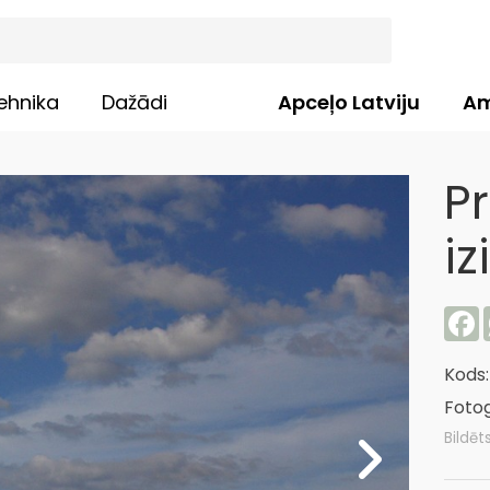
ehnika
Dažādi
Apceļo Latviju
Am
P
iz
F
Kods
Fotog
Bildēt