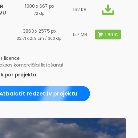
AR
1000 x 667 px
132 KB
VU
72 dpi
3863 x 2575 px
L
5.7 MB
32.71 x 21.8 cm / 300 dpi
T licence
ksas komerciālai lietošanai
k par projektu
Atbalstīt redzet.lv projektu