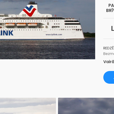
P
BRĪ
REDZĒ
Bezma
Vairā