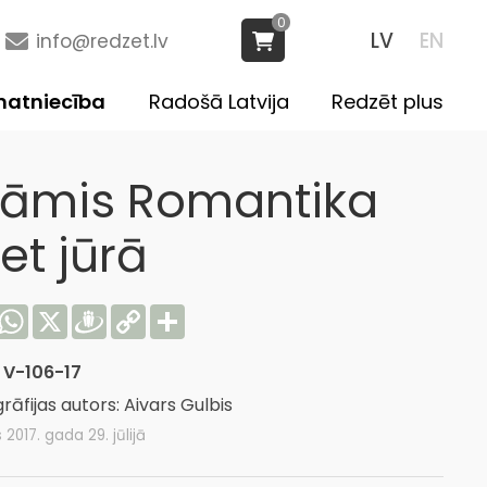
0
LV
EN
info@redzet.lv
atniecība
Radošā Latvija
Redzēt plus
rāmis Romantika
iet jūrā
acebook
WhatsApp
X
Draugiem
Copy
Share
Link
:
V-106-17
rāfijas autors: Aivars Gulbis
s 2017. gada 29. jūlijā