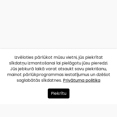
Izvēloties pārlūkot mūsu vietni, jūs piekrītat
sīkdatņu izmantošanai lai pielāgotu jūsu pieredzi.
Jūs jebkurā laikā varat atsaukt savu piekrišanu,
mainot pārlūkprogrammas iestatījumus un dzēšot
saglabātās sīkdatnes.
Privātuma politika
Piekrītu
Par mums
Ziedot