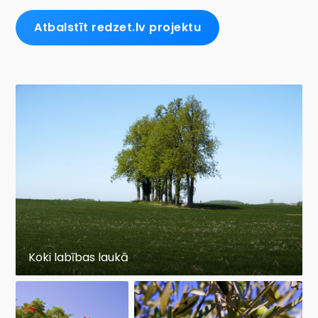
Atbalstīt redzet.lv projektu
Koki labības laukā