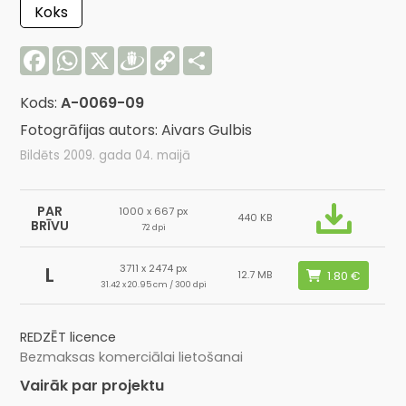
Koks
Facebook
WhatsApp
X
Draugiem
Copy
Share
Link
Kods:
A-0069-09
Fotogrāfijas autors: Aivars Gulbis
Bildēts 2009. gada 04. maijā
PAR
1000 x 667 px
440 KB
BRĪVU
72 dpi
3711 x 2474 px
L
12.7 MB
31.42 x 20.95 cm / 300 dpi
REDZĒT licence
Bezmaksas komerciālai lietošanai
Vairāk par projektu