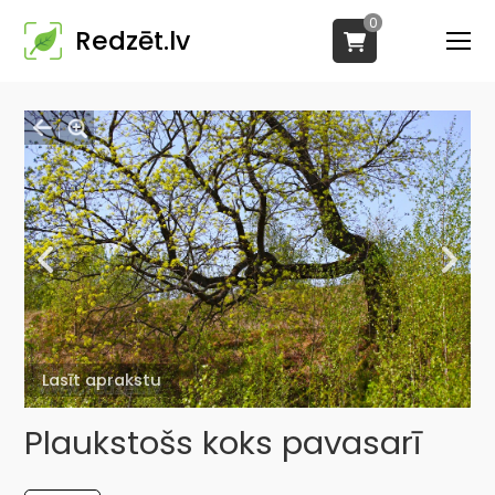
0
Redzēt.lv
Lasīt aprakstu
Plaukstošs koks pavasarī