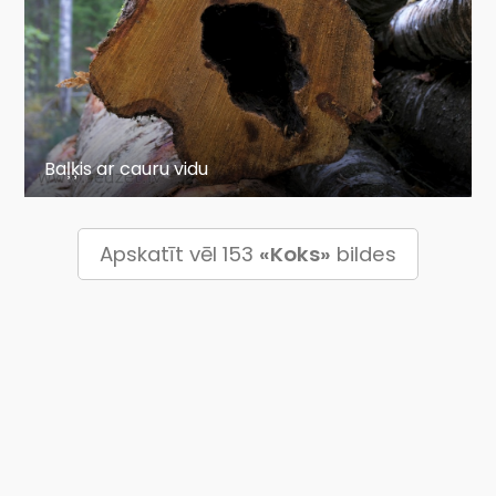
Baļķis ar cauru vidu
Apskatīt vēl 153
«Koks»
bildes