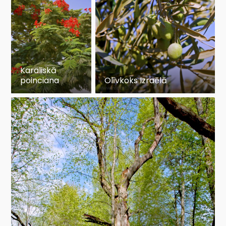
Karaliskā
poinciana
Olīvkoks Izraēlā