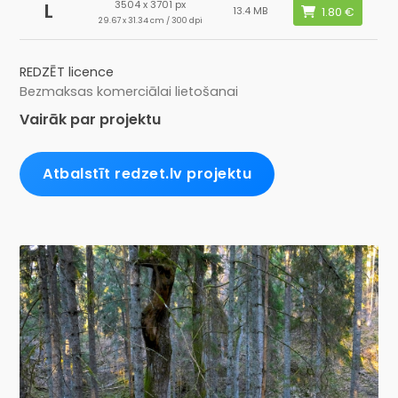
3504 x 3701 px
L
13.4 MB
29.67 x 31.34 cm / 300 dpi
REDZĒT licence
Bezmaksas komerciālai lietošanai
Vairāk par projektu
Atbalstīt redzet.lv projektu