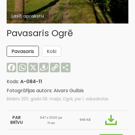
Lasīt aprakstu
Pavasaris Ogrē
Pavasaris
Koki
Facebook
WhatsApp
X
Draugiem
Copy
Share
Link
Kods:
A-084-11
Fotogrāfijas autors: Aivars Gulbis
Bildēts 2011. gada 08. maijā, Ogrē, pie 1. vidusskolas
PAR
947 x 1000 px
449 KB
BRĪVU
72 dpi